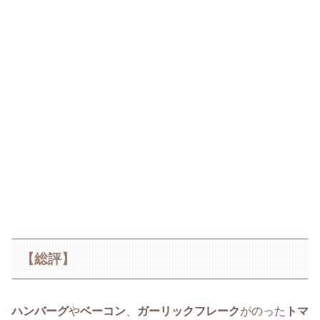
【総評】
ハンバーグ
や
ベーコン
、
ガーリックフレーク
がのった
トマ