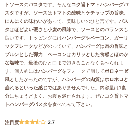
トソース
の
パスタ
です。そんな
コク旨トマトハンバーグパ
スタ
ですが、
ソース
は
トマトの酸味
と
ケチャップの旨味
、
にんにくの味わい
があって、美味しいのひと言です。
パス
タ
は
ほどよい硬さ
と
小麦の風味
で、
ソースとのバランス
も
良いです。トッピングには
ハンバーグ
や
ベーコン
、
ガーリ
ックフレーク
などがのっていて、
ハンバーグ
は
肉の旨味
と
プルンとした弾力
、
ベーコン
は
カリッとした食感
と
ほのか
な塩味
で、最後のひと口まで飽きることなく食べられま
す。個人的には
ハンバーグ
をフォークで崩して
ボロネーゼ
風
としたかったのですが、
ハンバーグの肉質
は
ホロホロと
崩れるといった感じではありません
でした。内容量は
1食
分
にちょうどよく、お腹も満たされます。ぜひ
コク旨トマ
トハンバーグパスタ
を食べてみて下さい。
3.7
注目度