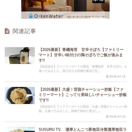
関連記事
【2026最新】青磯海苔 甘辛そぼろ【ファミリー
マート】甘辛い味付けの鶏そぼろでご飯が進みま
す!!
【商品紹介】ファミリーマートの商品「青磯海苔 甘辛そぼろ」を
食べてみました。鶏そぼろを砂糖や醤油で甘...
2026.07.12
【2026最新】大盛！背脂チャーシュー炒飯【ファ
ミリーマート】こってり美味しいチャーシュー炒飯
です!!
【商品紹介】ファミリーマートの商品「大盛！背脂チャーシュー炒
飯」を食べてみました。鉄鍋で炒めた香ばし...
2026.07.22
SUSURU TV. 濃厚とんこつ豚無双冷製濃厚無双ラ