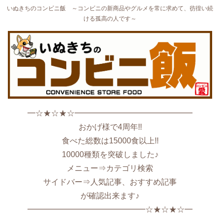
いぬきちのコンビニ飯 ～コンビニの新商品やグルメを常に求めて、彷徨い続
ける孤高の人です～
━☆★☆★☆━━━━━━━━━━━━━━━
おかげ様で4周年!!
食べた総数は15000食以上!!
10000種類を突破しました♪
メニュー⇒カテゴリ検索
サイドバー⇒人気記事、おすすめ記事
が確認出来ます♪
━━━━━━━━━━━━━━━☆★☆★☆━