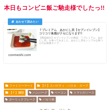
本日もコンビニ飯ご馳走様でしたっ!!
７プレミアム あかにし貝【セブンイレブン】
コリコリ食感がクセになります!!
【商品紹介】セブンイレブンの商品「７プレミアム あか
にし貝」を食べてみました。あかにし貝をシンプルな味つ
けのお刺身タイプ...
conmeshi.com
ファミリーマート
【Ｆ】スパゲティ・パスタ・スープ
【Ｆ】麺類
ハンバーグ
ベーコン
トマトのソース
ガーリックフレーク
パセリ粉