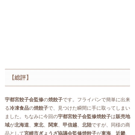
【総評】
宇都宮餃子会監修
の
焼餃子
です。フライパンで簡単に出来
る
冷凍食品
の
焼餃子
で、見つけた瞬間に手に取ってしまい
ました。ちなみに今回の
宇都宮餃子会監修焼餃子
は
販売地
域
が
北海道
、
東北
、
関東
、
甲信越
、
北陸
ですが、同様の商
品として
宮崎市ぎょうざ協議会監修焼餃子
が
東海
、
近畿
、