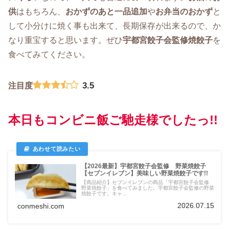
供
はもちろん、
おかずのあと一品追加
や
お弁当のおかず
と
して小分けに焼く事も出来て、長期保存が出来るので、か
なり重宝すると思います。ぜひ
宇都宮餃子会監修焼餃子
を
食べてみてください。
3.5
注目度
本日もコンビニ飯ご馳走様でしたっ!!
【2026最新】宇都宮餃子会監修 野菜焼餃子
【セブンイレブン】美味しい野菜焼餃子です!!
【商品紹介】セブンイレブンの商品「宇都宮餃子会監修
野菜焼餃子」を食べてみました。宇都宮餃子会監修の野菜
焼餃子です。キャ...
2026.07.15
conmeshi.com