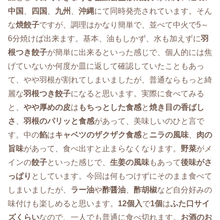
中国
、
四国
、
九州
、
沖縄
にて同時発売されています。そん
な
焼餃子
ですが、調理はかなり簡単で、並べて中火で5～
6分焼けば出来ます。基本、油もしかず、水も加えずに
羽
根つき餃子
が簡単に出来るといった感じで、個人的には焦
げていないか何度か皿に返して確認していたこともあっ
て、やや羽根が割れてしまいましたが、普通ならもっと綺
麗な
羽根つき餃子
になると思います。実際に食べてみる
と、
やや厚めの皮
は
もちっとした食感
と
焼き目の香ばし
さ
、
羽根のパリッと食感
があって、美味しいのひと言で
す。中の
餡
は
キャベツのザクザク食感
と
ニラの風味
、
肉の
旨味
があって、食べ出すと止まらなくなります。
野菜
がメ
インの
餃子
といった感じで、
生姜の風味
もあって
後味がさ
っぱり
としています。今回は何もつけずにそのまま食べて
しまいましたが、
ラー油
や
酢醤油
、
酢胡椒
など自分好みの
味付けも楽しめると思います。
12個入
で
1個
は
ふた口サイ
ズくらい
なので、一人でも普通に食べ切れます。
お酒のお