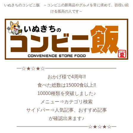
いぬきちのコンビニ飯 ～コンビニの新商品やグルメを常に求めて、彷徨い続
ける孤高の人です～
━☆★☆★☆━━━━━━━━━━━━━━━
おかげ様で4周年!!
食べた総数は15000食以上!!
10000種類を突破しました♪
メニュー⇒カテゴリ検索
サイドバー⇒人気記事、おすすめ記事
が確認出来ます♪
━━━━━━━━━━━━━━━☆★☆★☆━