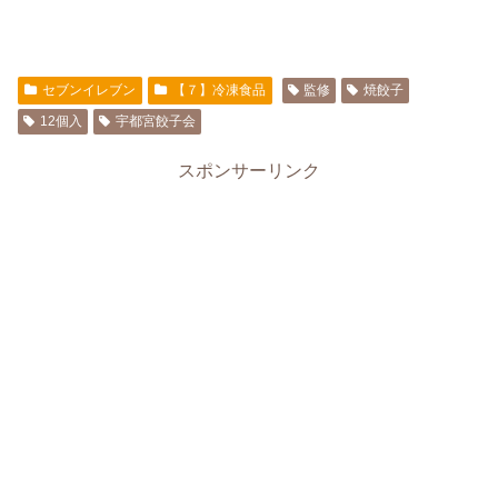
セブンイレブン
【７】冷凍食品
監修
焼餃子
12個入
宇都宮餃子会
スポンサーリンク