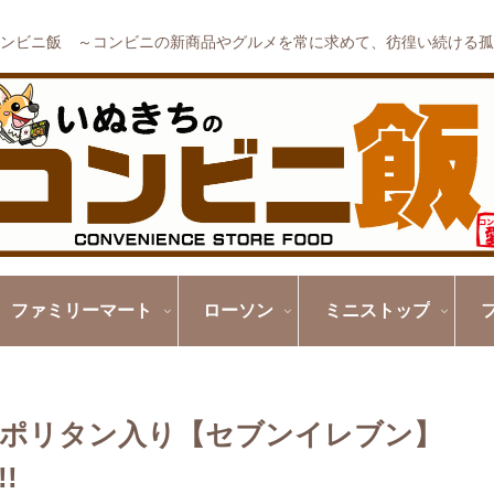
ンビニ飯 ～コンビニの新商品やグルメを常に求めて、彷徨い続ける孤
ファミリーマート
ローソン
ミニストップ
ポリタン入り【セブンイレブン】
!