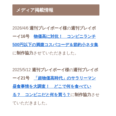
メディア掲載情報
2026/4/6
週刊プレイボーイ様
の
週刊プレイボ
ーイ16号
物価高に対抗！ コンビニランチ
500円以下の満腹コスパコーデ＆節約小ネタ集
に
制作協力
させていただきました。
2025/5/12
週刊プレイボーイ様
の
週刊プレイボ
ーイ21号
「超物価高時代」のサラリーマン
昼食事情を大調査！ どこで何を食べてい
る？ コンビニだと何を買う？
に
制作協力
させ
ていただきました。