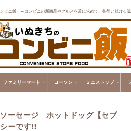
ンビニ飯 ～コンビニの新商品やグルメを常に求めて、彷徨い続ける孤
ファミリーマート
ローソン
ミニストップ
旨みソーセージ ホットドッグ【セブ
シーです!!