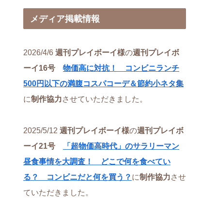
メディア掲載情報
2026/4/6
週刊プレイボーイ様
の
週刊プレイボ
ーイ16号
物価高に対抗！ コンビニランチ
500円以下の満腹コスパコーデ＆節約小ネタ集
に
制作協力
させていただきました。
2025/5/12
週刊プレイボーイ様
の
週刊プレイボ
ーイ21号
「超物価高時代」のサラリーマン
昼食事情を大調査！ どこで何を食べてい
る？ コンビニだと何を買う？
に
制作協力
させ
ていただきました。