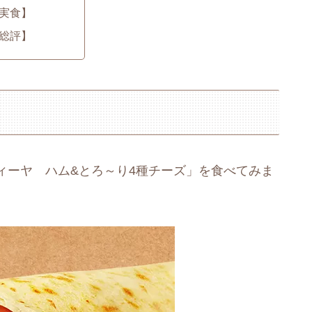
実食】
総評】
ィーヤ ハム&とろ～り4種チーズ」を食べてみま