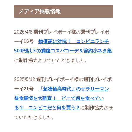
メディア掲載情報
2026/4/6
週刊プレイボーイ様
の
週刊プレイボ
ーイ16号
物価高に対抗！ コンビニランチ
500円以下の満腹コスパコーデ＆節約小ネタ集
に
制作協力
させていただきました。
2025/5/12
週刊プレイボーイ様
の
週刊プレイボ
ーイ21号
「超物価高時代」のサラリーマン
昼食事情を大調査！ どこで何を食べてい
る？ コンビニだと何を買う？
に
制作協力
させ
ていただきました。