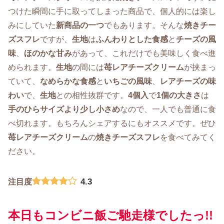
つけた瞬間に手に取ってしまった商品で、個人的には楽し
みにしていた
新商品の一つ
でもあります。そんな
焼きチー
ズスフレ
ですが、
生地
は
ふんわりとした食感
と
チーズの風
味
、
ほのかな甘み
があって、これだけでも美味しく食べ進
められます。
生地
の間には
苺レアチーズクリーム
が挟まっ
ていて、
なめらかな食感
と
いちごの風味
、
レアチーズの味
わい
で、
生地
との相性抜群です。
4個入
で
1個の大きさ
は
手のひらサイズより少し小さめ
なので、一人でも普通に食
べ切れます。もちろんシェアするにもオススメです。ぜひ
苺レアチーズクリーム
の
焼きチーズスフレ
を食べてみてく
ださい。
4.3
注目度
本日もコンビニ飯ご馳走様でしたっ!!