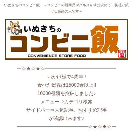
いぬきちのコンビニ飯 ～コンビニの新商品やグルメを常に求めて、彷徨い続
ける孤高の人です～
━☆★☆★☆━━━━━━━━━━━━━━━
おかげ様で4周年!!
食べた総数は15000食以上!!
10000種類を突破しました♪
メニュー⇒カテゴリ検索
サイドバー⇒人気記事、おすすめ記事
が確認出来ます♪
━━━━━━━━━━━━━━━☆★☆★☆━