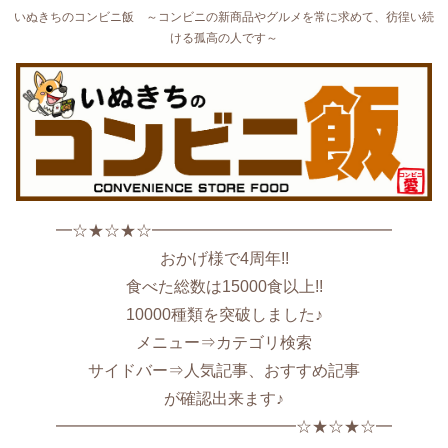
いぬきちのコンビニ飯 ～コンビニの新商品やグルメを常に求めて、彷徨い続
ける孤高の人です～
━☆★☆★☆━━━━━━━━━━━━━━━
おかげ様で4周年!!
食べた総数は15000食以上!!
10000種類を突破しました♪
メニュー⇒カテゴリ検索
サイドバー⇒人気記事、おすすめ記事
が確認出来ます♪
━━━━━━━━━━━━━━━☆★☆★☆━