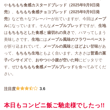
や
もちもち食感カスタードブレッド（2025年9月9日発
売）
、
もちもち食感チョコブレッド（2025年9月9日発
売）
など色々なフレーバーが出ていますが、今回は
メープ
ル
になっています。そんな
メープルブレッド
ですが、
生地
は
もちもちとした食感
と
歯切れの良さ
で、ハマってしまう
美味しさです。
生地
には
メープル風味のフラワーペースト
が折り込まれていて、
メープルの風味
と
ほどよい甘味
があ
って、
もちもち生地
ともよく合います。大きさは
普通の菓
子パンサイズ
で、
おやつ
や
小腹が空いた時
にピッタリで
す。ぜひ
もちもち食感
メープルブレッド
を食べてみてくだ
さい。
3.6
注目度
本日もコンビニ飯ご馳走様でしたっ!!