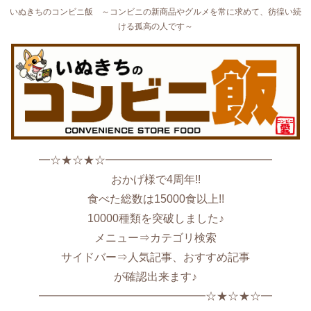
いぬきちのコンビニ飯 ～コンビニの新商品やグルメを常に求めて、彷徨い続
ける孤高の人です～
━☆★☆★☆━━━━━━━━━━━━━━━
おかげ様で4周年!!
食べた総数は15000食以上!!
10000種類を突破しました♪
メニュー⇒カテゴリ検索
サイドバー⇒人気記事、おすすめ記事
が確認出来ます♪
━━━━━━━━━━━━━━━☆★☆★☆━