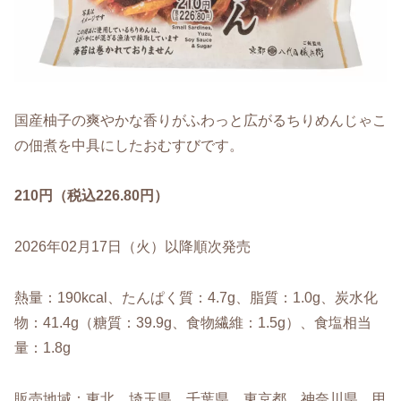
国産柚子の爽やかな香りがふわっと広がるちりめんじゃこ
の佃煮を中具にしたおむすびです。
210円（税込226.80円）
2026年02月17日（火）以降順次発売
熱量：190kcal、たんぱく質：4.7g、脂質：1.0g、炭水化
物：41.4g（糖質：39.9g、食物繊維：1.5g）、食塩相当
量：1.8g
販売地域：東北、埼玉県、千葉県、東京都、神奈川県、甲