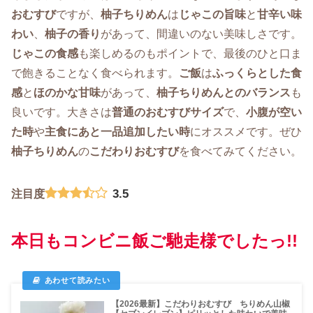
おむすび
ですが、
柚子ちりめん
は
じゃこの旨味
と
甘辛い味
わい
、
柚子の香り
があって、間違いのない美味しさです。
じゃこの食感
も楽しめるのもポイントで、最後のひと口ま
で飽きることなく食べられます。
ご飯
は
ふっくらとした食
感
と
ほのかな甘味
があって、
柚子ちりめん
とのバランス
も
良いです。大きさは
普通のおむすびサイズ
で、
小腹が空い
た時
や
主食にあと一品追加したい時
にオススメです。ぜひ
柚子ちりめん
の
こだわりおむすび
を食べてみてください。
3.5
注目度
本日もコンビニ飯ご馳走様でしたっ!!
【2026最新】こだわりおむすび ちりめん山椒