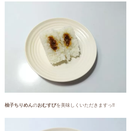
柚子ちりめん
の
おむすび
を美味しくいただきますっ!!