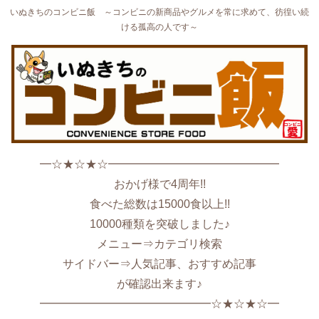
いぬきちのコンビニ飯 ～コンビニの新商品やグルメを常に求めて、彷徨い続
ける孤高の人です～
━☆★☆★☆━━━━━━━━━━━━━━━
おかげ様で4周年!!
食べた総数は15000食以上!!
10000種類を突破しました♪
メニュー⇒カテゴリ検索
サイドバー⇒人気記事、おすすめ記事
が確認出来ます♪
━━━━━━━━━━━━━━━☆★☆★☆━