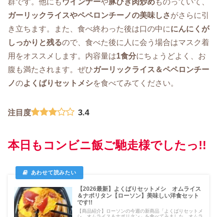
群です。他にも
ウインナー
や
豚ひき肉炒め
ものっていて、
ガーリックライスやペペロンチーノの美味しさ
がさらに引
き立ちます。また、食べ終わった後は口の中に
にんにくが
しっかりと残る
ので、食べた後に人に会う場合はマスク着
用をオススメします。内容量は
1食分
にちょうどよく、お
腹も満たされます。ぜひ
ガーリックライス＆ペペロンチー
ノ
の
よくばりセットメシ
を食べてみてください。
3.4
注目度
本日もコンビニ飯ご馳走様でしたっ!!
【2026最新】よくばりセットメシ オムライス
＆ナポリタン【ローソン】美味しい洋食セット
です!!
【商品紹介】ローソンの今週の新商品「よくばりセットメ
シ オムライス＆ナポリタン」を食べてみました。オムラ