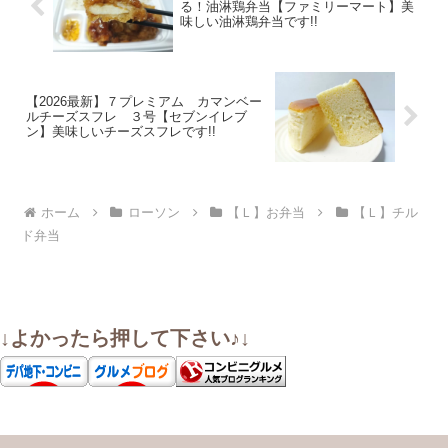
る！油淋鶏弁当【ファミリーマート】美
味しい油淋鶏弁当です!!
【2026最新】７プレミアム カマンベー
ルチーズスフレ ３号【セブンイレブ
ン】美味しいチーズスフレです!!
ホーム
ローソン
【Ｌ】お弁当
【Ｌ】チル
ド弁当
↓よかったら押して下さい♪↓