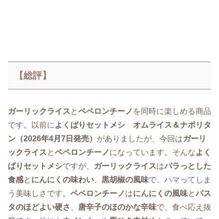
【総評】
ガーリックライス
と
ペペロンチーノ
を同時に楽しめる商品
です。以前に
よくばりセットメシ オムライス＆ナポリタ
ン（2026年4月7日発売）
がありましたが、今回は
ガーリ
ックライス
と
ペペロンチーノ
になっています。そんな
よく
ばりセットメシ
ですが、
ガーリックライス
は
パラっとした
食感
と
にんにくの味わい
、
黒胡椒の風味
で、ハマってしま
う美味しさです。
ペペロンチーノ
は
にんにくの風味
と
パス
タのほどよい硬さ
、
唐辛子のほのかな辛味
で、食べ応え抜