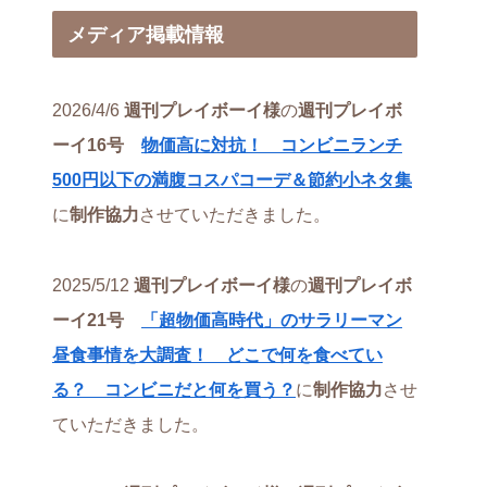
メディア掲載情報
2026/4/6
週刊プレイボーイ様
の
週刊プレイボ
ーイ16号
物価高に対抗！ コンビニランチ
500円以下の満腹コスパコーデ＆節約小ネタ集
に
制作協力
させていただきました。
2025/5/12
週刊プレイボーイ様
の
週刊プレイボ
ーイ21号
「超物価高時代」のサラリーマン
昼食事情を大調査！ どこで何を食べてい
る？ コンビニだと何を買う？
に
制作協力
させ
ていただきました。