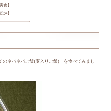
実食】
総評】
のネバネバご飯(麦入りご飯)」を食べてみまし