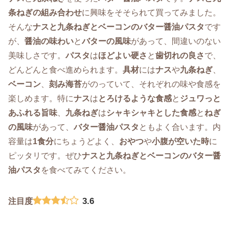
条ねぎの組み合わせ
に興味をそそられて買ってみました。
そんな
ナスと九条ねぎとベーコンのバター醤油パスタ
です
が、
醤油の味わい
と
バターの風味
があって、間違いのない
美味しさです。
パスタ
は
ほどよい硬さ
と
歯切れの良さ
で、
どんどんと食べ進められます。
具材
には
ナス
や
九条ねぎ
、
ベーコン
、
刻み海苔
がのっていて、それぞれの味や食感を
楽しめます。特に
ナス
は
とろけるような食感
と
ジュワっと
あふれる旨味
、
九条ねぎ
は
シャキシャキとした食感
と
ねぎ
の風味
があって、
バター醤油パスタ
ともよく合います。内
容量は
1食分
にちょうどよく、
おやつ
や
小腹が空いた時
に
ピッタリです。ぜひ
ナスと九条ねぎとベーコンのバター醤
油パスタ
を食べてみてください。
3.6
注目度