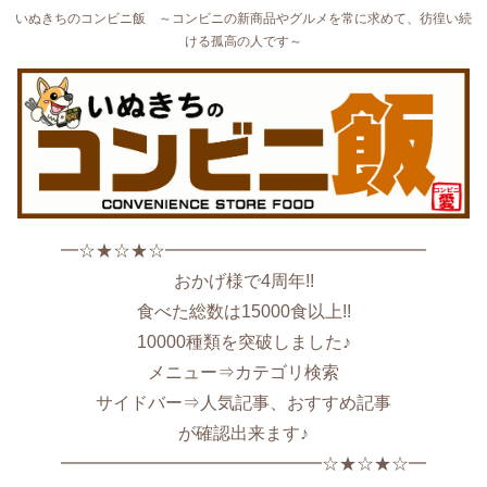
いぬきちのコンビニ飯 ～コンビニの新商品やグルメを常に求めて、彷徨い続
ける孤高の人です～
━☆★☆★☆━━━━━━━━━━━━━━━
おかげ様で4周年!!
食べた総数は15000食以上!!
10000種類を突破しました♪
メニュー⇒カテゴリ検索
サイドバー⇒人気記事、おすすめ記事
が確認出来ます♪
━━━━━━━━━━━━━━━☆★☆★☆━