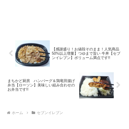
【感謝盛り！お値段そのまま！人気商品
50%以上増量】つゆまで旨い 牛丼【セブ
ンイレブン】ボリューム満点です!!
まちかど厨房 ハンバーグ＆鶏竜田揚げ
弁当【ローソン】美味しい組み合わせの
お弁当です!!
ホーム
セブンイレブン