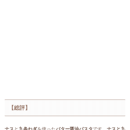
【総評】
ナス
と
九条ねぎ
を使った
バター醤油パスタ
です。
ナスと九