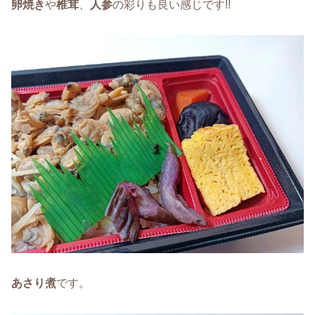
卵焼き
や
椎茸
、
人参
の彩りも良い感じです!!
あさり煮
です。