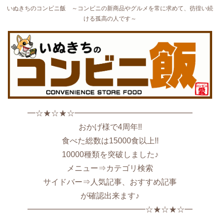
いぬきちのコンビニ飯 ～コンビニの新商品やグルメを常に求めて、彷徨い続
ける孤高の人です～
━☆★☆★☆━━━━━━━━━━━━━━━
おかげ様で4周年!!
食べた総数は15000食以上!!
10000種類を突破しました♪
メニュー⇒カテゴリ検索
サイドバー⇒人気記事、おすすめ記事
が確認出来ます♪
━━━━━━━━━━━━━━━☆★☆★☆━