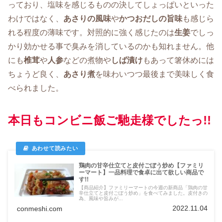
っており、塩味を感じるものの決してしょっぱいといった
わけではなく、
あさりの風味
や
かつおだしの旨味
も感じら
れる程度の薄味です。対照的に強く感じたのは
生姜
でしっ
かり効かせる事で臭みを消しているのかも知れません。他
にも
椎茸
や
人参
などの煮物や
しば漬け
もあって箸休めには
ちょうど良く、
あさり煮
を味わいつつ最後まで美味しく食
べられました。
本日もコンビニ飯ご馳走様でしたっ!!
鶏肉の甘辛仕立てと皮付ごぼう炒め【ファミリ
ーマート】一品料理で食卓に出て欲しい商品で
す!!
【商品紹介】ファミリーマートの今週の新商品「鶏肉の甘
辛仕立てと皮付ごぼう炒め」を食べてみました。皮付きの
為、風味や旨みが...
2022.11.04
conmeshi.com