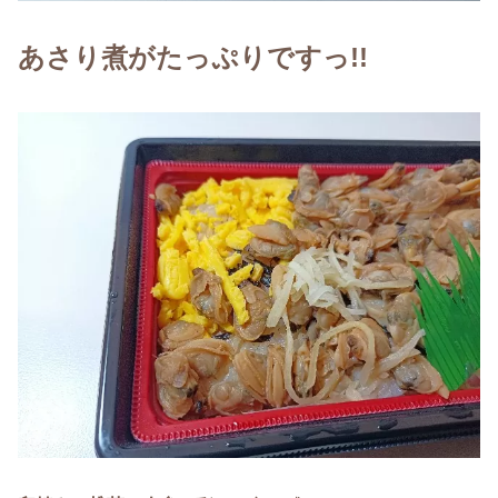
あさり
煮
がたっぷりですっ!!