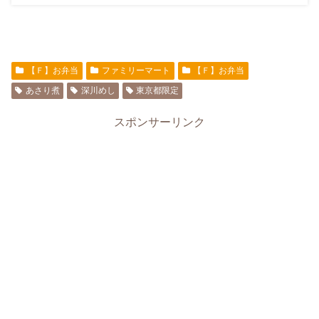
【Ｆ】お弁当
ファミリーマート
【Ｆ】お弁当
あさり煮
深川めし
東京都限定
スポンサーリンク