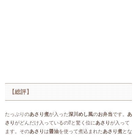
【総評】
たっぷりの
あさり煮
が入った
深川めし風
の
お弁当
です。
あ
さり
がどんだけ入っているの⁉と驚く位に
あさり
が入って
ます。その
あさり
は
醤油
を使って煮込まれた
あさり煮
とな