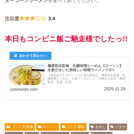
ターコーンラーメン
を食べてみてください。
3.4
注目度
本日もコンビニ飯ご馳走様でしたっ!!
麺屋彩未監修 札幌味噌らーめん【ローソン】
生姜がきいた美味しい味噌ラーメンです!!
【商品紹介】ローソンの今週の新商品「麺屋彩未監修 札
幌味噌らーめん」を食べてみました。札幌の人気店「麺屋
彩未」監修。生姜...
2025.11.29
conmeshi.com
【Ｌ】中華麺
ローソン
【Ｌ】麺類
もやし
バター