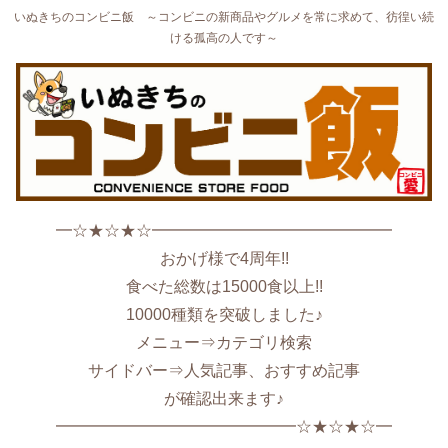
いぬきちのコンビニ飯 ～コンビニの新商品やグルメを常に求めて、彷徨い続
ける孤高の人です～
━☆★☆★☆━━━━━━━━━━━━━━━
おかげ様で4周年!!
食べた総数は15000食以上!!
10000種類を突破しました♪
メニュー⇒カテゴリ検索
サイドバー⇒人気記事、おすすめ記事
が確認出来ます♪
━━━━━━━━━━━━━━━☆★☆★☆━