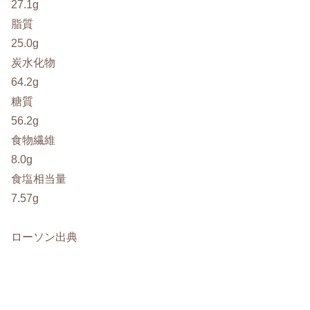
27.1g
脂質
25.0g
炭水化物
64.2g
糖質
56.2g
食物繊維
8.0g
食塩相当量
7.57g
ローソン出典