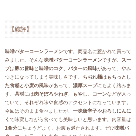
【総評】
味噌バターコーンラーメン
です。商品名に惹かれて買って
みました。そんな
味噌バターコーンラーメン
ですが、
スー
プ
は
豚の旨味
と
味噌のコク
、
バターの風味
があって、やみ
つきになってしまう美味しさです。
ちぢれ麺
は
もちっとし
た食感
と
小麦の風味
があって、
濃厚スープ
にもよく絡みま
す。
具材
には
肉そぼろ
や
ねぎ
、
もやし
、
コーン
などが入っ
ていて、それぞれ味や食感のアクセントになっています。
今回はそのまま食べましたが、
一味唐辛子
や
おろしにんに
く
で味変しながら食べても美味しいと思います。内容量は
1食分
にちょうどよく、お腹も満たされます。ぜひ
味噌バ