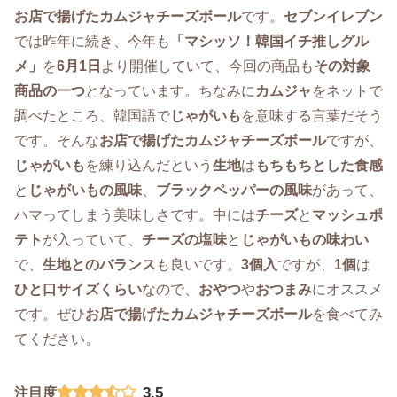
お店で揚げたカムジャチーズボール
です。
セブンイレブン
では昨年に続き、今年も
「マシッソ！韓国イチ推しグル
メ」
を
6月1日
より開催していて、今回の商品も
その対象
商品の一つ
となっています。ちなみに
カムジャ
をネットで
調べたところ、韓国語で
じゃがいも
を意味する言葉だそう
です。そんな
お店で揚げたカムジャチーズボール
ですが、
じゃがいも
を練り込んだという
生地
は
もちもちとした食感
と
じゃがいもの風味
、
ブラックペッパーの風味
があって、
ハマってしまう美味しさです。中には
チーズ
と
マッシュポ
テト
が入っていて、
チーズの塩味
と
じゃがいもの味わい
で、
生地とのバランス
も良いです。
3個入
ですが、
1個
は
ひと口サイズくらい
なので、
おやつ
や
おつまみ
にオススメ
です。ぜひ
お店で揚げたカムジャチーズボール
を食べてみ
てください。
3.5
注目度