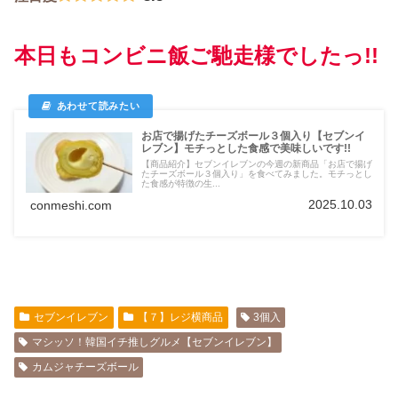
本日もコンビニ飯ご馳走様でしたっ!!
お店で揚げたチーズボール３個入り【セブンイ
レブン】モチっとした食感で美味しいです!!
【商品紹介】セブンイレブンの今週の新商品「お店で揚げ
たチーズボール３個入り」を食べてみました。モチっとし
た食感が特徴の生...
2025.10.03
conmeshi.com
セブンイレブン
【７】レジ横商品
3個入
マシッソ！韓国イチ推しグルメ【セブンイレブン】
カムジャチーズボール