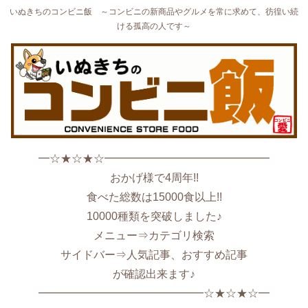
いぬきちのコンビニ飯 ～コンビニの新商品やグルメを常に求めて、彷徨い続
ける孤高の人です～
━☆★☆★☆━━━━━━━━━━━━━━━
おかげ様で4周年!!
食べた総数は15000食以上!!
10000種類を突破しました♪
メニュー⇒カテゴリ検索
サイドバー⇒人気記事、おすすめ記事
が確認出来ます♪
━━━━━━━━━━━━━━━☆★☆★☆━