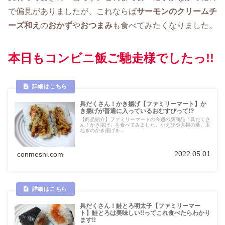
で偏見がありましたが、これならば
サーモンのクリームチ
ーズ和え
の
おかず
や
おつまみ
も食べてみたくなりました。
本日もコンビニ飯ご馳走様でしたっ!!
具だくさん！かき揚げ【ファミリーマート】か
き揚げが普通に入っているおむすびって!?
【商品紹介】ファミリーマートの今週の新商品「具だくさ
ん！かき揚げ」を食べてみました。小えびや大根の葉、玉
ねぎのかき揚げを...
2022.05.01
conmeshi.com
具だくさん！鮭とろ明太子【ファミリーマー
ト】鮭とろは美味しい!!ってこれ食べたらわかり
ます!!