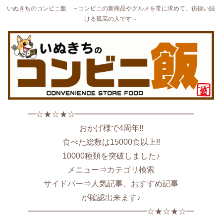
いぬきちのコンビニ飯 ～コンビニの新商品やグルメを常に求めて、彷徨い続
ける孤高の人です～
━☆★☆★☆━━━━━━━━━━━━━━━
おかげ様で4周年!!
食べた総数は15000食以上!!
10000種類を突破しました♪
メニュー⇒カテゴリ検索
サイドバー⇒人気記事、おすすめ記事
が確認出来ます♪
━━━━━━━━━━━━━━━☆★☆★☆━