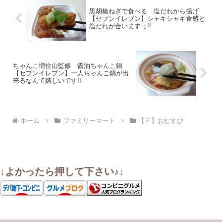
黒胡椒ねぎで食べる 塩だれから揚げ
【セブンイレブン】シャキシャキ食感と
塩だれが合いますっ!!
ちゃんこ増位山監修 醤油ちゃんこ鍋
【セブンイレブン】一人ちゃんこ鍋が出
来るなんて嬉しいです!!
ホーム
ファミリーマート
【Ｆ】おむすび
↓よかったら押して下さい♪↓