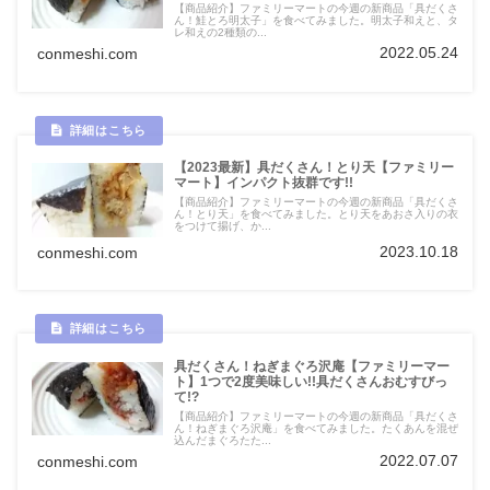
【商品紹介】ファミリーマートの今週の新商品「具だくさ
ん！鮭とろ明太子」を食べてみました。明太子和えと、タ
レ和えの2種類の...
2022.05.24
conmeshi.com
【2023最新】具だくさん！とり天【ファミリー
マート】インパクト抜群です!!
【商品紹介】ファミリーマートの今週の新商品「具だくさ
ん！とり天」を食べてみました。とり天をあおさ入りの衣
をつけて揚げ、か...
2023.10.18
conmeshi.com
具だくさん！ねぎまぐろ沢庵【ファミリーマー
ト】1つで2度美味しい!!具だくさんおむすびっ
て!?
【商品紹介】ファミリーマートの今週の新商品「具だくさ
ん！ねぎまぐろ沢庵」を食べてみました。たくあんを混ぜ
込んだまぐろたた...
2022.07.07
conmeshi.com