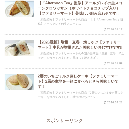
【「Afternoon Tea」監修】アールグレイの生スコ
ーンクロワッサン（ホワイトチョコチップ入り）
【ファミリーマート】美味しい組み合わせです!!
【商品紹介】ファミリーマートの商品「【【「Afternoon Tea」監
修】アールグレイの生スコーン...
2026.07.12
【2026最新】増量 直巻 焼しゃけ【ファミリー
マート】中具が増量された美味しいおむすびです!!
【商品紹介】ファミリーマートの今週の新商品「増量 直巻 焼し
ゃけ」を食べてみました。香ばしく焼き上げ...
2026.07.09
2層のいちごミルク蒸しケーキ【ファミリーマー
ト】2層の生地を一緒に食べるとさら美味しいで
す!!
【商品紹介】ファミリーマートの商品「2層のいちごミルク蒸しケ
ーキ」を食べてみました。糖づけいちごチッ...
2026.07.21
スポンサーリンク