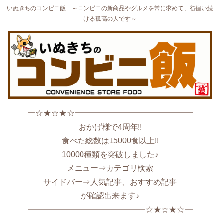
いぬきちのコンビニ飯 ～コンビニの新商品やグルメを常に求めて、彷徨い続
ける孤高の人です～
━☆★☆★☆━━━━━━━━━━━━━━━
おかげ様で4周年!!
食べた総数は15000食以上!!
10000種類を突破しました♪
メニュー⇒カテゴリ検索
サイドバー⇒人気記事、おすすめ記事
が確認出来ます♪
━━━━━━━━━━━━━━━☆★☆★☆━