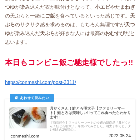
つゆ
が染み込んだ衣が味付けとなって、
小エビ
や
たまねぎ
の天ぷらと一緒に
ご飯
を食べているといった感じです。
天
ぷら
のサクサク感を求めるのは、もちろん無理ですが
天つ
ゆ
が染み込んだ
天ぷら
が好きな人には最高の
おむすび
だと
思います。
本日もコンビニ飯ご馳走様でしたっ!!
https://conmeshi.com/post-3311/
具だくさん！鮭とろ明太子【ファミリーマー
ト】鮭とろは美味しい!!ってこれ食べたらわかり
ます!!
【商品紹介】ファミリーマートの今週の新商品「具だくさ
ん！鮭とろ明太子」を食べてみました。明太子和えと、タ
レ和えの2種類の...
2022.05.24
conmeshi.com