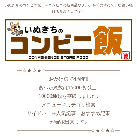
いぬきちのコンビニ飯 ～コンビニの新商品やグルメを常に求めて、彷徨い続
ける孤高の人です～
━☆★☆★☆━━━━━━━━━━━━━━━
おかげ様で4周年!!
食べた総数は15000食以上!!
10000種類を突破しました♪
メニュー⇒カテゴリ検索
サイドバー⇒人気記事、おすすめ記事
が確認出来ます♪
━━━━━━━━━━━━━━━☆★☆★☆━