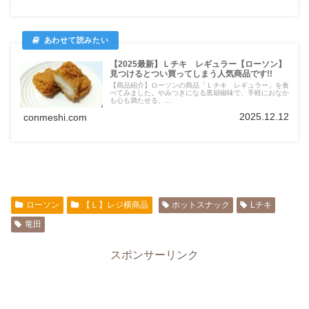
【2025最新】Ｌチキ レギュラー【ローソン】
見つけるとつい買ってしまう人気商品です!!
【商品紹介】ローソンの商品「Ｌチキ レギュラー」を食
べてみました。やみつきになる黒胡椒味で、手軽におなか
も心も満たせる、...
2025.12.12
conmeshi.com
ローソン
【Ｌ】レジ横商品
ホットスナック
Lチキ
竜田
スポンサーリンク