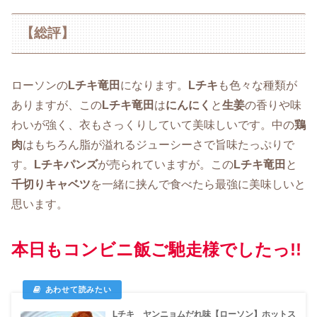
【総評】
ローソンの
Lチキ竜田
になります。
Lチキ
も色々な種類が
ありますが、この
Lチキ竜田
は
にんにく
と
生姜
の香りや味
わいが強く、衣もさっくりしていて美味しいです。中の
鶏
肉
はもちろん脂が溢れるジューシーさで旨味たっぷりで
す。
Lチキパンズ
が売られていますが。この
Lチキ竜田
と
千切りキャベツ
を一緒に挟んで食べたら最強に美味しいと
思います。
本日もコンビニ飯ご馳走様でしたっ!!
Lチキ ヤンニョムだれ味【ローソン】ホットス