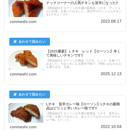
ナックコーナーの人気チキンも旨辛になった!!
【商品紹介】ローソンの今週の新商品「Lチキ ヤンニョ
ムだれ味」を食べてみました。流行中のヤンニョムチキン
をLチキに！コチ...
2022.08.17
conmeshi.com
【2025最新】Ｌチキ レッド【ローソン】辛く
て美味しいチキンです!!
【商品紹介】ローソンの商品「Lチキ レッド」を食べて
みました。やみつきになる唐辛子味で、手軽におなかも心
も満たせる、元気...
2025.12.13
conmeshi.com
Lチキ 旨辛カレー味【ローソン】Lチキの新商
品はピリッと辛いカレー味です!!
【商品紹介】ローソンの今週の新商品「Lチキ 旨辛カレ
ー味」を食べてみました。ありそうでなかったLチキのカ
レー味。ピリッと...
2022.10.04
conmeshi.com