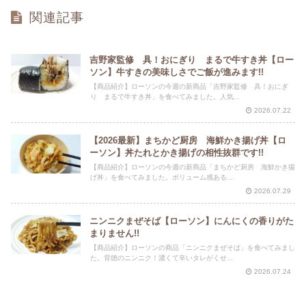
関連記事
吉野家監修 具！おにぎり まるで牛すき丼【ロー
ソン】牛すきの美味しさでご飯が進みます!!
【商品紹介】ローソンの今週の新商品「吉野家監修 具！おにぎ
り まるで牛すき丼」を食べてみました。人気...
2026.07.22
【2026最新】まちかど厨房 海鮮かき揚げ丼【ロ
ーソン】丼たれとかき揚げの相性抜群です!!
【商品紹介】ローソンの今週の新商品「まちかど厨房 海鮮かき揚
げ丼」を食べてみました。ボリューム感ある...
2026.07.29
ニンニクまぜそば【ローソン】にんにくの香りがた
まりません!!
【商品紹介】ローソンの商品「ニンニクまぜそば」を食べてみまし
た。背徳のニンニク！濃くて辛いタレがくせ...
2026.07.24