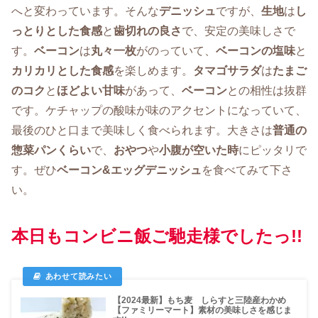
へと変わっています。そんな
デニッシュ
ですが、
生地
は
し
っとりとした食感
と
歯切れの良さ
で、安定の美味しさで
す。
ベーコン
は
丸々一枚
がのっていて、
ベーコンの塩味
と
カリカリとした食感
を楽しめます。
タマゴサラダ
は
たまご
のコク
と
ほどよい甘味
があって、
ベーコン
との相性は抜群
です。ケチャップの酸味が味のアクセントになっていて、
最後のひと口まで美味しく食べられます。大きさは
普通の
惣菜パンくらい
で、
おやつ
や
小腹が空いた時
にピッタリで
す。ぜひ
ベーコン&エッグデニッシュ
を食べてみて下さ
い。
本日もコンビニ飯ご馳走様でしたっ!!
【2024最新】もち麦 しらすと三陸産わかめ
【ファミリーマート】素材の美味しさを感じま