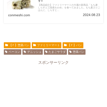
す!!
【商品紹介】ファミリーマートの今週の新商品「もち麦
しらすと三陸産わかめ」を食べてみました。もち麦入りご
はんに、しらすと...
2024.08.23
conmeshi.com
【Ｆ】惣菜パン
ファミリーマート
【Ｆ】パン
ベーコン
デニッシュ
たまごサラダ
惣菜パン
スポンサーリンク