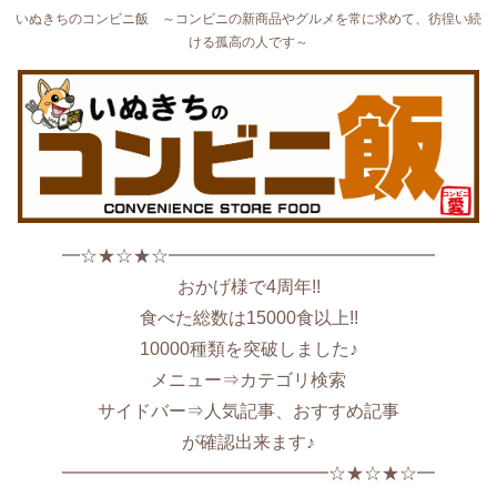
いぬきちのコンビニ飯 ～コンビニの新商品やグルメを常に求めて、彷徨い続
ける孤高の人です～
━☆★☆★☆━━━━━━━━━━━━━━━
おかげ様で4周年!!
食べた総数は15000食以上!!
10000種類を突破しました♪
メニュー⇒カテゴリ検索
サイドバー⇒人気記事、おすすめ記事
が確認出来ます♪
━━━━━━━━━━━━━━━☆★☆★☆━