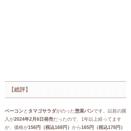
【総評】
ベーコン
と
タマゴサラダ
がのった
惣菜パン
です。以前の購
入が
2024年2月6日発売
だったので、1年以上経ってます
が、価格が
156円（税込168円）
から
165円（税込178円）