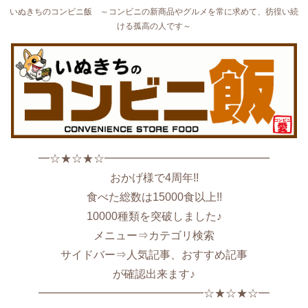
いぬきちのコンビニ飯 ～コンビニの新商品やグルメを常に求めて、彷徨い続
ける孤高の人です～
━☆★☆★☆━━━━━━━━━━━━━━━
おかげ様で4周年!!
食べた総数は15000食以上!!
10000種類を突破しました♪
メニュー⇒カテゴリ検索
サイドバー⇒人気記事、おすすめ記事
が確認出来ます♪
━━━━━━━━━━━━━━━☆★☆★☆━