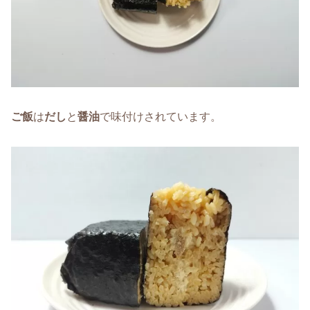
ご飯
は
だし
と
醤油
で味付けされています。