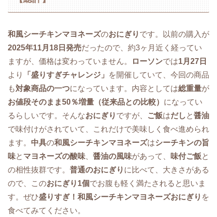
和風シーチキンマヨネーズ
の
おにぎり
です。以前の購入が
2025年11月18日発売
だったので、約3ヶ月近く経ってい
ますが、価格は変わっていません。
ローソン
では
1月27日
より
「盛りすぎチャレンジ」
を開催していて、今回の商品
も
対象商品の一つ
になっています。内容としては
総重量
が
お値段そのまま50％増量（従来品との比較）
になってい
るらしいです。そんな
おにぎり
ですが、
ご飯
は
だし
と
醤油
で味付けがされていて、これだけで美味しく食べ進められ
ます。
中具
の
和風シーチキンマヨネーズ
は
シーチキンの旨
味
と
マヨネーズの酸味
、
醤油の風味
があって、
味付ご飯
と
の相性抜群です。
普通のおにぎり
に比べて、大きさがある
ので、この
おにぎり1個
でお腹も軽く満たされると思いま
す。ぜひ
盛りすぎ！和風シーチキンマヨネーズおにぎり
を
食べてみてください。