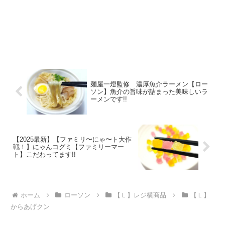
麺屋一燈監修 濃厚魚介ラーメン【ロー
ソン】魚介の旨味が詰まった美味しいラ
ーメンです!!
【2025最新】【ファミリ〜にゃ〜ト大作
戦！】にゃんコグミ【ファミリーマー
ト】こだわってます!!
ホーム
ローソン
【Ｌ】レジ横商品
【Ｌ】
からあげクン