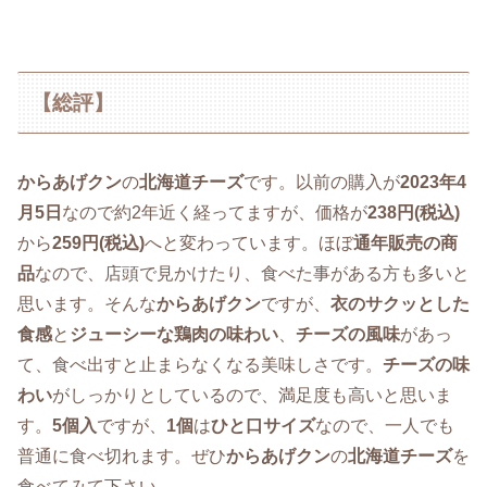
【総評】
からあげクン
の
北海道チーズ
です。以前の購入が
2023年4
月5日
なので約2年近く経ってますが、価格が
238円(税込)
から
259円(税込)
へと変わっています。ほぼ
通年販売の商
品
なので、店頭で見かけたり、食べた事がある方も多いと
思います。そんな
からあげクン
ですが、
衣のサクッとした
食感
と
ジューシーな鶏肉の味わい
、
チーズの風味
があっ
て、食べ出すと止まらなくなる美味しさです。
チーズの味
わい
がしっかりとしているので、満足度も高いと思いま
す。
5個入
ですが、
1個
は
ひと口サイズ
なので、一人でも
普通に食べ切れます。ぜひ
からあげクン
の
北海道チーズ
を
食べてみて下さい。