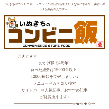
いぬきちのコンビニ飯 ～コンビニの新商品やグルメを常に求めて、彷徨い続
ける孤高の人です～
━☆★☆★☆━━━━━━━━━━━━━━━
おかげ様で4周年!!
食べた総数は15000食以上!!
10000種類を突破しました♪
メニュー⇒カテゴリ検索
サイドバー⇒人気記事、おすすめ記事
が確認出来ます♪
━━━━━━━━━━━━━━━☆★☆★☆━