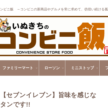
ンビニ飯 ～コンビニの新商品やグルメを常に求めて、彷徨い続ける孤
ファミリーマート
ローソン
ミニストップ
【セブンイレブン】旨味を感じな
タンです!!