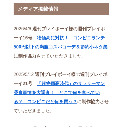
メディア掲載情報
2026/4/6
週刊プレイボーイ様
の
週刊プレイボ
ーイ16号
物価高に対抗！ コンビニランチ
500円以下の満腹コスパコーデ＆節約小ネタ集
に
制作協力
させていただきました。
2025/5/12
週刊プレイボーイ様
の
週刊プレイボ
ーイ21号
「超物価高時代」のサラリーマン
昼食事情を大調査！ どこで何を食べてい
る？ コンビニだと何を買う？
に
制作協力
させ
ていただきました。