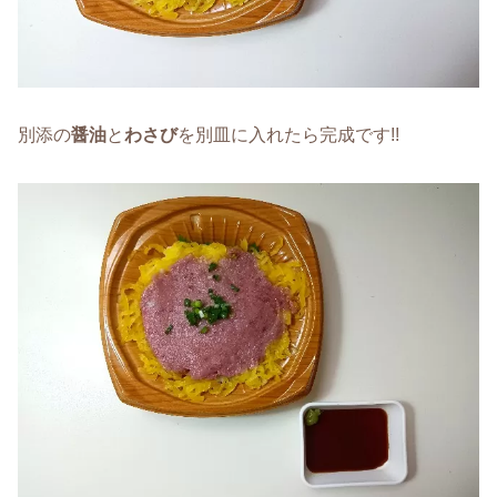
別添の
醤油
と
わさび
を別皿に入れたら完成です!!