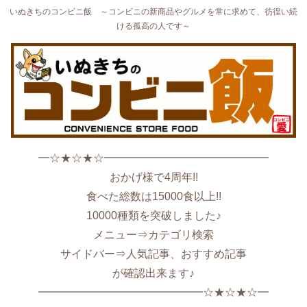
いぬきちのコンビニ飯 ～コンビニの新商品やグルメを常に求めて、彷徨い続
ける孤高の人です～
━☆★☆★☆━━━━━━━━━━━━━━━
おかげ様で4周年!!
食べた総数は15000食以上!!
10000種類を突破しました♪
メニュー⇒カテゴリ検索
サイドバー⇒人気記事、おすすめ記事
が確認出来ます♪
━━━━━━━━━━━━━━━☆★☆★☆━