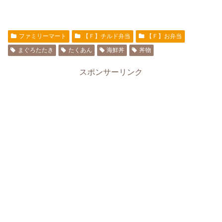
ファミリーマート
【Ｆ】チルド弁当
【Ｆ】お弁当
まぐろたたき
たくあん
海鮮丼
丼物
スポンサーリンク