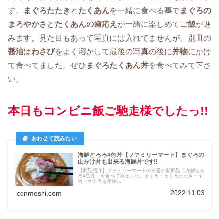
す。
まぐろたたき
と
たくあん
を一緒に食べる事で
まぐろの
まろやかさ
と
たくあんの歯応え
が一緒に楽しめて
ご飯
が進
みます。見た目もあって写真には入れてませんが、別皿の
醤油
は
わさび
をよく溶かして最後の写真の後に
丼物
にかけ
て食べてました。ぜひ
まぐろたくあん丼
を食べてみて下さ
い。
本日もコンビニ飯ご馳走様でしたっ!!
海鮮とろろ4色丼【ファミリーマート】まぐろの
山かけ丼も出来る海鮮丼です!!
【商品紹介】ファミリーマートの今週の新商品「海鮮とろ
ろ4色丼」を食べてみました。まぐろ・まぐろたたき・イ
カ・オクラを使用...
2022.11.03
conmeshi.com