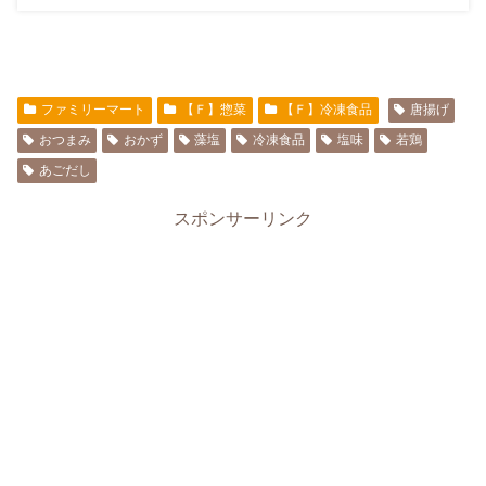
ファミリーマート
【Ｆ】惣菜
【Ｆ】冷凍食品
唐揚げ
おつまみ
おかず
藻塩
冷凍食品
塩味
若鶏
あごだし
スポンサーリンク