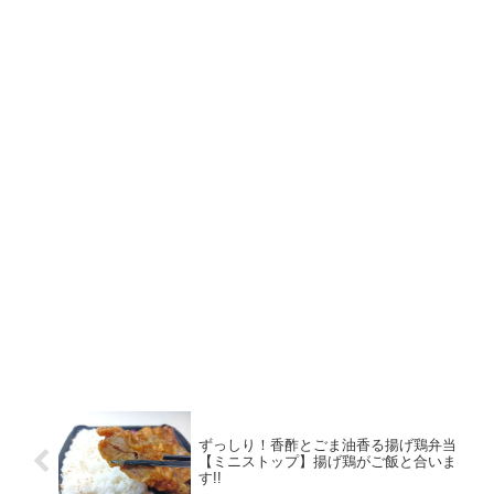
ずっしり！香酢とごま油香る揚げ鶏弁当
【ミニストップ】揚げ鶏がご飯と合いま
す!!