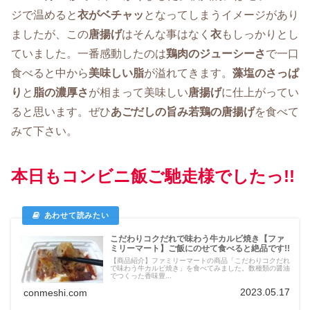
ジで温めると
衣がベチャッ
となってしまうイメージがあり
ましたが、この
唐揚げ
はそんな事はなく
衣
もしっかりとし
ていました。一番感動したのは
鶏肉のジューシーさ
で一口
食べると中から
美味しい脂
が溢れてきます。
藻塩のさっぱ
り
と
脂の濃厚さ
が相まって美味しい
唐揚げ
に仕上がってい
ると思います。ぜひ
あごだしの旨み若鶏の唐揚げ
を食べて
みて下さい。
本日もコンビニ飯ご馳走様でしたっ!!
こだわりコクだれで味わう牛カルビ焼き【ファ
ミリーマート】ご飯にのせて食べると絶品です!!
【商品紹介】ファミリーマートの商品「こだわりコクだれ
で味わう牛カルビ焼き」を食べてみました。数種類の醤油
でつくった香味豊...
2023.05.17
conmeshi.com