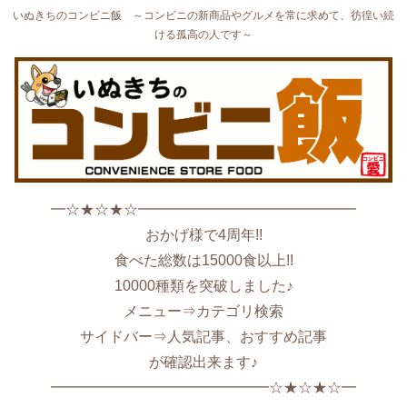
いぬきちのコンビニ飯 ～コンビニの新商品やグルメを常に求めて、彷徨い続
ける孤高の人です～
━☆★☆★☆━━━━━━━━━━━━━━━
おかげ様で4周年!!
食べた総数は15000食以上!!
10000種類を突破しました♪
メニュー⇒カテゴリ検索
サイドバー⇒人気記事、おすすめ記事
が確認出来ます♪
━━━━━━━━━━━━━━━☆★☆★☆━