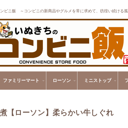
ンビニ飯 ～コンビニの新商品やグルメを常に求めて、彷徨い続ける孤
ファミリーマート
ローソン
ミニストップ
煮【ローソン】柔らかい牛しぐれ