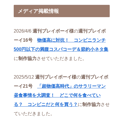
メディア掲載情報
2026/4/6
週刊プレイボーイ様
の
週刊プレイボ
ーイ16号
物価高に対抗！ コンビニランチ
500円以下の満腹コスパコーデ＆節約小ネタ集
に
制作協力
させていただきました。
2025/5/12
週刊プレイボーイ様
の
週刊プレイボ
ーイ21号
「超物価高時代」のサラリーマン
昼食事情を大調査！ どこで何を食べてい
る？ コンビニだと何を買う？
に
制作協力
させ
ていただきました。