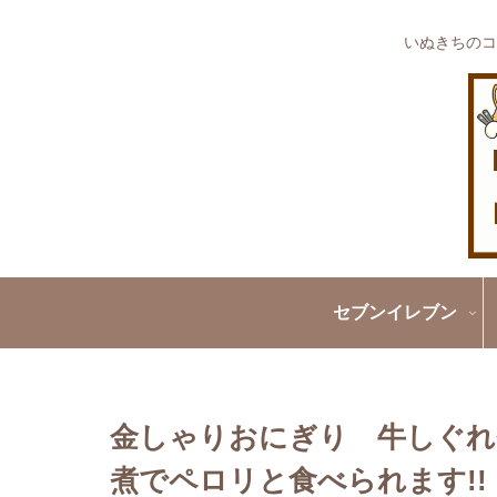
いぬきちのコ
セブンイレブン
金しゃりおにぎり 牛しぐれ
煮でペロリと食べられます!!