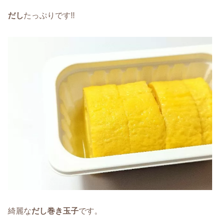
だし
たっぷりです!!
綺麗な
だし巻き玉子
です。