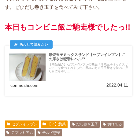
す。ぜひ
だし巻き玉子
を食べてみて下さい。
本日もコンビニ飯ご馳走様でしたっ!!
厚焼玉子ミックスサンド【セブンイレブン】こ
の厚さは犯罪レベル!?
【商品紹介】セブンイレブンの商品「厚焼玉子ミックスサ
ンド」を食べてみました。厚みのある玉子焼きを挟み、見
た目にもボリュー...
2022.04.11
conmeshi.com
セブンイレブン
【７】惣菜
だし巻き玉子
切れてる
７プレミアム
チルド惣菜