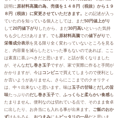
説明に
原材料高騰の為、売価を１４８円（税抜）から１９
８円（税抜）に変更させていただきます。
との記述が入っ
ていたのを知っている個人としては、まだ
50円値上がり
して
20円値下がり
したから、まだ
30円高い
といった気持
ちも少しだけあります。でも
原材料高騰
での
値下がり
で、
栄養成分表示
を見る限り全く変わっていないところを見る
と、内容量を減らしたといった事もないのであれば、ここ
は素直に喜ぶべきだと思います。と話が長くなりました
が、そんな
だし巻き玉子
ですが、家で実際に作ると手間が
かかりますが、今は
コンビニ
で買えてしまうので便利とし
か言いようがありません。さらにここまでのクオリティ
は、中々出来ないと思います。味は
玉子の甘味
と
だしの旨
味
たっぷりの
だし巻き玉子
で、
ふっくらと柔らかい食感
も
たまりません。便利なのは切れている点で、そのまま食卓
に出したり、お弁当にも入れる事が出来ます。
ご飯のおか
ず
はもちろん、
おつまみ
にも
ピッタリの一品
だと思いま