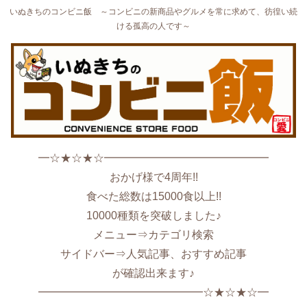
いぬきちのコンビニ飯 ～コンビニの新商品やグルメを常に求めて、彷徨い続
ける孤高の人です～
━☆★☆★☆━━━━━━━━━━━━━━━
おかげ様で4周年!!
食べた総数は15000食以上!!
10000種類を突破しました♪
メニュー⇒カテゴリ検索
サイドバー⇒人気記事、おすすめ記事
が確認出来ます♪
━━━━━━━━━━━━━━━☆★☆★☆━