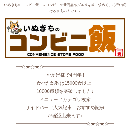
いぬきちのコンビニ飯 ～コンビニの新商品やグルメを常に求めて、彷徨い続
ける孤高の人です～
━☆★☆★☆━━━━━━━━━━━━━━━
おかげ様で4周年!!
食べた総数は15000食以上!!
10000種類を突破しました♪
メニュー⇒カテゴリ検索
サイドバー⇒人気記事、おすすめ記事
が確認出来ます♪
━━━━━━━━━━━━━━━☆★☆★☆━