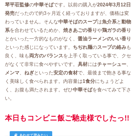
琴平荘監修
の
中華そば
です。以前の購入が
2024年3月12日
発売
だったので約3ヶ月近く経っておりますが、価格は変
わっていません。そんな
中華そばのスープ
は
魚介系
と
動物
系
を合わせているためか、
焼きあごの香り
や
鶏ガラの香り
とかいった一方的なものがなく、
醤油ラーメンのいい香り
といった感じになっています。
ちぢれ麺
の
スープの絡み
も
良く、味も
両方のバランス
を上手く取っている事で、クセ
がなくて非常に食べやすいです。
具材
には
チャーシュー
、
メンマ
、
ねぎ
といった
安定の食材
で、最後まで飽きる事な
く美味しく食べられます。内容量は
1食分
にちょうどよ
く、お腹も満たされます。ぜひ
中華そば
を食べてみて下さ
い。
本日もコンビニ飯ご馳走様でしたっ!!