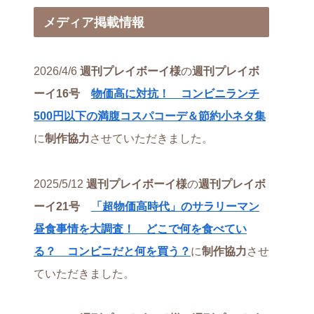
メディア掲載情報
2026/4/6
週刊プレイボーイ様
の
週刊プレイボ
ーイ16号
物価高に対抗！ コンビニランチ
500円以下の満腹コスパコーデ＆節約小ネタ集
に
制作協力
させていただきました。
2025/5/12
週刊プレイボーイ様
の
週刊プレイボ
ーイ21号
「超物価高時代」のサラリーマン
昼食事情を大調査！ どこで何を食べてい
る？ コンビニだと何を買う？
に
制作協力
させ
ていただきました。