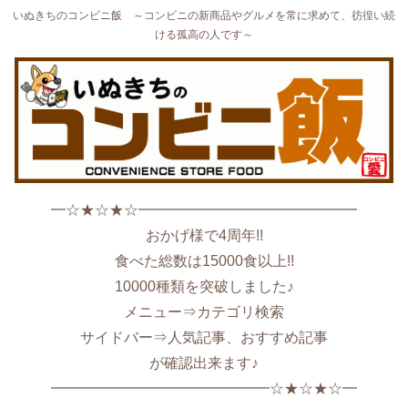
いぬきちのコンビニ飯 ～コンビニの新商品やグルメを常に求めて、彷徨い続
ける孤高の人です～
━☆★☆★☆━━━━━━━━━━━━━━━
おかげ様で4周年!!
食べた総数は15000食以上!!
10000種類を突破しました♪
メニュー⇒カテゴリ検索
サイドバー⇒人気記事、おすすめ記事
が確認出来ます♪
━━━━━━━━━━━━━━━☆★☆★☆━