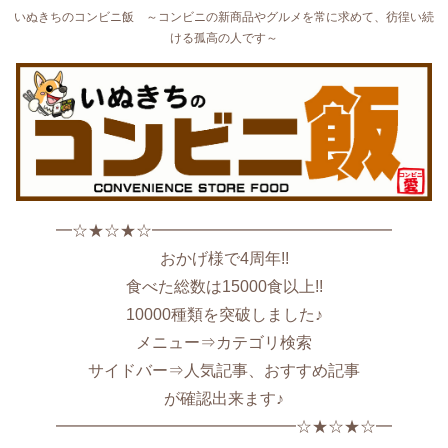
いぬきちのコンビニ飯 ～コンビニの新商品やグルメを常に求めて、彷徨い続
ける孤高の人です～
━☆★☆★☆━━━━━━━━━━━━━━━
おかげ様で4周年!!
食べた総数は15000食以上!!
10000種類を突破しました♪
メニュー⇒カテゴリ検索
サイドバー⇒人気記事、おすすめ記事
が確認出来ます♪
━━━━━━━━━━━━━━━☆★☆★☆━