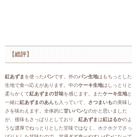
【総評】
紅あずま
を使った
パン
です。外の
パン生地
はもちっとした
生地で食べ応えがあります。中の
ケーキ生地
はしっとりと
柔らかくて
紅あずまの甘味
を感じます。また
ケーキ生地
と
一緒に
紅あずまのあん
も入っていて、
さつまいも
の美味し
さを味わえます。全体的に
甘いパン
なのかと思いました
が、後味もさっぱりとしており、
紅あずま
は
紅はるか
のよ
うな濃厚でねっとりとした甘味ではなく、ホクホクでさっ
ぱりとした甘味なので、甘過ぎず食べやすい
パン
になって