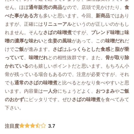
せん。ほぼ
通年販売の商品
なので、店頭で見かけたり、
食
べた事がある方
も多いと思います。今回、
新商品
ではあり
ますが、正確には
リニューアル
というのが正しいのかもし
れません。そんな
さばの味噌煮
ですが、
ブレンド味噌
は
味
噌の濃厚な味わい
と
生姜の風味
があって、この
味噌だれ
だ
けで
ご飯
が進みます。
さば
は
ふっくらとした食感
と
脂が乗
っていて
、
味噌だれ
との相性抜群です。また、
骨が取り除
かれている
のも嬉しいポイントだと思います。もちろん小
骨が残っている場合もあるので、注意が必要ですが、それ
でも
通常の
さばの味噌煮
と比べるとかなり食べやすいと思
います。内容量は
一人分
にちょうどよく、
おつまみ
や
ご飯
のおかず
にピッタリです。ぜひ
さばの味噌煮
を食べてみて
下さい。
3.7
注目度