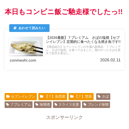
本日もコンビニ飯ご馳走様でしたっ!!
【2026最新】７プレミアム さばの塩焼【セブ
ンイレブン】定期的に食べたくなる焼き魚です!!
【商品紹介】セブンイレブンの今週の新商品「７プレミア
ム さばの塩焼」を食べてみました。脂ののったさばを直
火で皮目を香ばし...
2026.02.11
conmeshi.com
セブンイレブン
【７】魚惣菜
【７】惣菜
さば
７プレミアム
味噌煮
スライス生姜
ブレンド味噌
スポンサーリンク