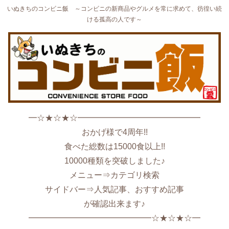
いぬきちのコンビニ飯 ～コンビニの新商品やグルメを常に求めて、彷徨い続
ける孤高の人です～
━☆★☆★☆━━━━━━━━━━━━━━━
おかげ様で4周年!!
食べた総数は15000食以上!!
10000種類を突破しました♪
メニュー⇒カテゴリ検索
サイドバー⇒人気記事、おすすめ記事
が確認出来ます♪
━━━━━━━━━━━━━━━☆★☆★☆━