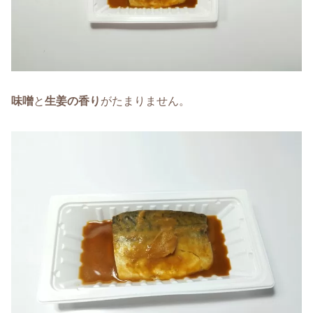
味噌
と
生姜の香り
がたまりません。