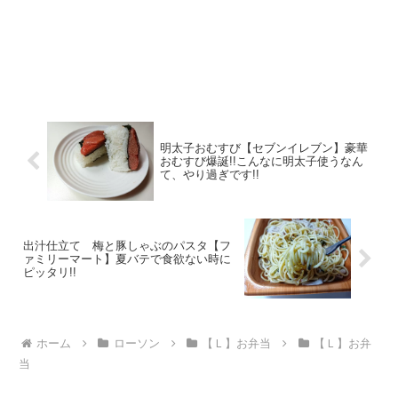
明太子おむすび【セブンイレブン】豪華
おむすび爆誕!!こんなに明太子使うなん
て、やり過ぎです!!
出汁仕立て 梅と豚しゃぶのパスタ【フ
ァミリーマート】夏バテで食欲ない時に
ピッタリ!!
ホーム
ローソン
【Ｌ】お弁当
【Ｌ】お弁
当