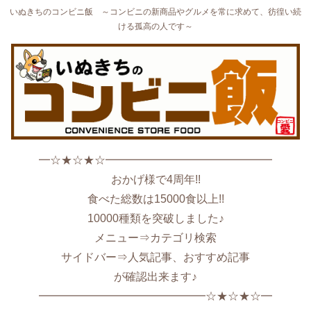
いぬきちのコンビニ飯 ～コンビニの新商品やグルメを常に求めて、彷徨い続
ける孤高の人です～
━☆★☆★☆━━━━━━━━━━━━━━━
おかげ様で4周年!!
食べた総数は15000食以上!!
10000種類を突破しました♪
メニュー⇒カテゴリ検索
サイドバー⇒人気記事、おすすめ記事
が確認出来ます♪
━━━━━━━━━━━━━━━☆★☆★☆━