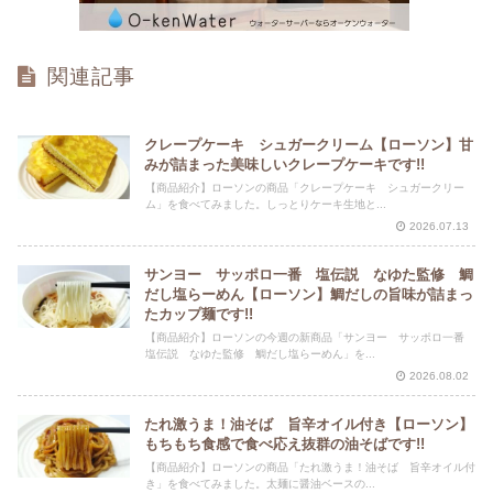
関連記事
クレープケーキ シュガークリーム【ローソン】甘
みが詰まった美味しいクレープケーキです!!
【商品紹介】ローソンの商品「クレープケーキ シュガークリー
ム」を食べてみました。しっとりケーキ生地と...
2026.07.13
サンヨー サッポロ一番 塩伝説 なゆた監修 鯛
だし塩らーめん【ローソン】鯛だしの旨味が詰まっ
たカップ麺です!!
【商品紹介】ローソンの今週の新商品「サンヨー サッポロ一番
塩伝説 なゆた監修 鯛だし塩らーめん」を...
2026.08.02
たれ激うま！油そば 旨辛オイル付き【ローソン】
もちもち食感で食べ応え抜群の油そばです!!
【商品紹介】ローソンの商品「たれ激うま！油そば 旨辛オイル付
き」を食べてみました。太麺に醤油ベースの...