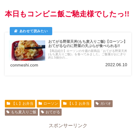
本日もコンビニ飯ご馳走様でしたっ!!
おてがる野菜天丼(もち麦入りご飯)【ローソン】
おてがるなのに野菜の天ぷらが食べられる!!
【商品紹介】ローソンの今週の新商品「おてがる野菜天丼
(もち麦入りご飯)」を食べてみました。ご飯量がおにぎり
約1.5個分の...
2022.06.10
conmeshi.com
【Ｌ】お弁当
ローソン
【Ｌ】お弁当
ガパオ
もち麦入りご飯
おてがる
スポンサーリンク