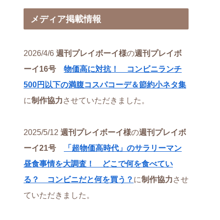
メディア掲載情報
2026/4/6
週刊プレイボーイ様
の
週刊プレイボ
ーイ16号
物価高に対抗！ コンビニランチ
500円以下の満腹コスパコーデ＆節約小ネタ集
に
制作協力
させていただきました。
2025/5/12
週刊プレイボーイ様
の
週刊プレイボ
ーイ21号
「超物価高時代」のサラリーマン
昼食事情を大調査！ どこで何を食べてい
る？ コンビニだと何を買う？
に
制作協力
させ
ていただきました。