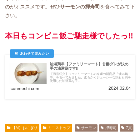
のがオススメです。ぜひ
サーモン
の
押寿司
を食べてみて下
さい。
本日もコンビニ飯ご馳走様でしたっ!!
油淋鶏串【ファミリーマート】甘酢ダレが決め
手の油淋鶏です!!
【商品紹介】ファミリーマートの今週の新商品「油淋鶏
串」を食べてみました。柔らかくジューシーな鶏もも肉を
使用した油淋鶏を手...
2024.02.04
conmeshi.com
【M】おにぎり
ミニストップ
サーモン
押寿司
7貫