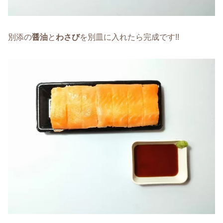
別添の
醤油
と
わさび
を別皿に入れたら完成です!!