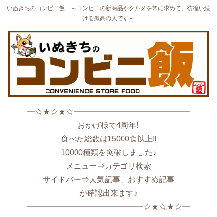
いぬきちのコンビニ飯 ～コンビニの新商品やグルメを常に求めて、彷徨い続
ける孤高の人です～
━☆★☆★☆━━━━━━━━━━━━━━━
おかげ様で4周年!!
食べた総数は15000食以上!!
10000種類を突破しました♪
メニュー⇒カテゴリ検索
サイドバー⇒人気記事、おすすめ記事
が確認出来ます♪
━━━━━━━━━━━━━━━☆★☆★☆━