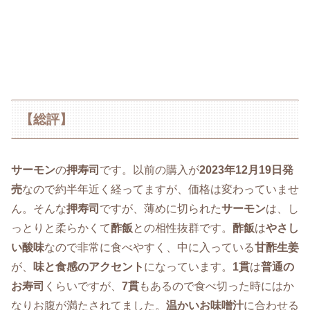
【総評】
サーモン
の
押寿司
です。以前の購入が
2023年12月19日発
売
なので約半年近く経ってますが、価格は変わっていませ
ん。そんな
押寿司
ですが、薄めに切られた
サーモン
は、し
っとりと柔らかくて
酢飯
との相性抜群です。
酢飯
は
やさし
い酸味
なので非常に食べやすく、中に入っている
甘酢生姜
が、
味と食感のアクセント
になっています。
1貫
は
普通の
お寿司
くらいですが、
7貫
もあるので食べ切った時にはか
なりお腹が満たされてました。
温かいお味噌汁
に合わせる