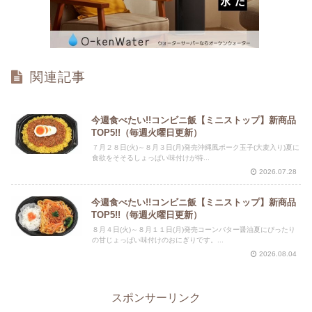
関連記事
今週食べたい!!コンビニ飯【ミニストップ】新商品
TOP5!!（毎週火曜日更新）
７月２８日(火)～８月３日(月)発売沖縄風ポーク玉子(大麦入り)夏に
食欲をそそるしょっぱい味付けが特...
2026.07.28
今週食べたい!!コンビニ飯【ミニストップ】新商品
TOP5!!（毎週火曜日更新）
８月４日(火)～８月１１日(月)発売コーンバター醤油夏にぴったり
の甘じょっぱい味付けのおにぎりです。...
2026.08.04
スポンサーリンク