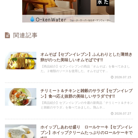
関連記事
オムそば【セブンイレブン】ふんわりとした薄焼き
卵がのった美味しいオムそばです!!
【商品紹介】セブンイレブンの商品「オムそば」を食べてみまし
た。２種類のソースを使用した、オムそばです...
2026.07.15
チリミート＆チキンと雑穀のサラダ【セブンイレブ
ン】食べ応え抜群の美味しいサラダです!!
【商品紹介】セブンイレブンの今週の新商品「チリミート＆チキン
と雑穀のサラダ」を食べてみました。鶏ムネ...
2026.07.27
ホイップしあわせ盛り ロールケーキ【セブンイレ
ブン】ホイップクリームたっぷりのロールケーキで