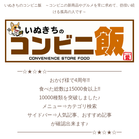
いぬきちのコンビニ飯 ～コンビニの新商品やグルメを常に求めて、彷徨い続
ける孤高の人です～
━☆★☆★☆━━━━━━━━━━━━━━━
おかげ様で4周年!!
食べた総数は15000食以上!!
10000種類を突破しました♪
メニュー⇒カテゴリ検索
サイドバー⇒人気記事、おすすめ記事
が確認出来ます♪
━━━━━━━━━━━━━━━☆★☆★☆━