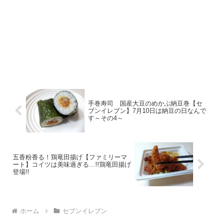
手巻寿司 国産大豆のめかぶ納豆巻【セ
ブンイレブン】7月10日は納豆の日なんで
す～その4～
五香粉香る！鶏竜田揚げ【ファミリーマ
ート】コイツは美味過ぎる…!!鶏竜田揚げ
登場!!
ホーム
セブンイレブン