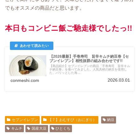
でもオススメの商品だと思います。
本日もコンビニ飯ご馳走様でしたっ!!
【2026最新】手巻寿司 旨辛キムチ納豆巻【セ
ブンイレブン】相性抜群の組み合わせです!!
【商品紹介】セブンイレブンの商品「手巻寿司 旨辛キム
チ納豆巻」を食べてみました。人気具材の納豆を使用し
た、パリッとした海...
2026.03.01
conmeshi.com
セブンイレブン
【７】おむすび（おにぎり）
納豆
キムチ
国産大豆
ひとくち