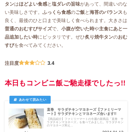
タン
は
ほどよい食感
と
塩ダレの旨味
があって、間違いのな
い美味しさです。
ふっくら食感
の
ご飯
と
海苔のバランス
も
良く、最後のひと口まで美味しく食べられます。大きさは
普通のおむすびサイズ
で、
小腹が空いた時
や
主食にあと一
品追加したい時
にピッタリです。ぜひ
炙り焼牛タン
の
おむ
すび
を食べてみてください。
3.4
注目度
本日もコンビニ飯ご馳走様でしたっ!!
直巻 サラダチキンマヨネーズ【ファミリーマ
ート】サラダチキンとマヨネーズ合います!!
【商品紹介】ファミリーマートの今週の新商品「直巻 サ
ラダチキンマヨネーズ」を食べてみました。サラダチキン
のマヨネーズ和え...