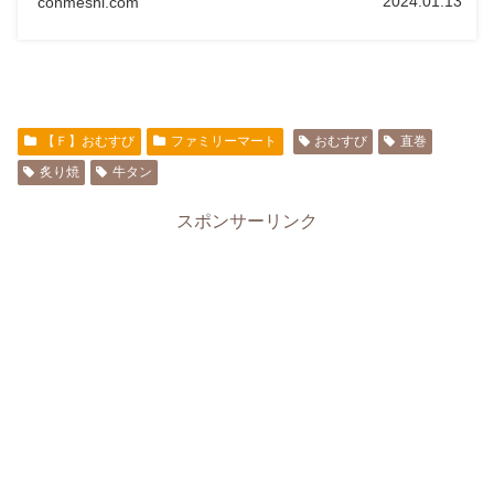
2024.01.13
conmeshi.com
【Ｆ】おむすび
ファミリーマート
おむすび
直巻
炙り焼
牛タン
スポンサーリンク