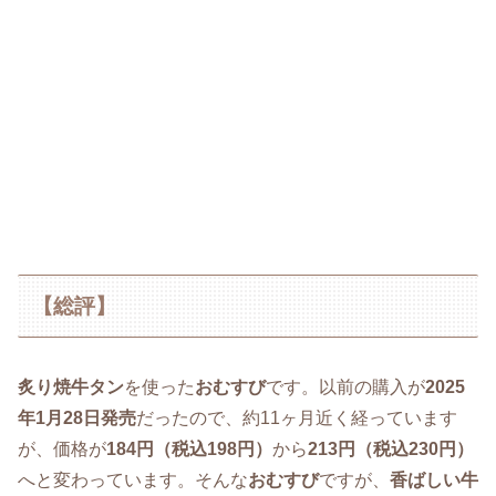
【総評】
炙り焼牛タン
を使った
おむすび
です。以前の購入が
2025
年1月28日発売
だったので、約11ヶ月近く経っています
が、価格が
184円（税込198円）
から
213円（税込230円）
へと変わっています。そんな
おむすび
ですが、
香ばしい牛