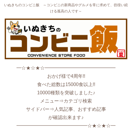
いぬきちのコンビニ飯 ～コンビニの新商品やグルメを常に求めて、彷徨い続
ける孤高の人です～
━☆★☆★☆━━━━━━━━━━━━━━━
おかげ様で4周年!!
食べた総数は15000食以上!!
10000種類を突破しました♪
メニュー⇒カテゴリ検索
サイドバー⇒人気記事、おすすめ記事
が確認出来ます♪
━━━━━━━━━━━━━━━☆★☆★☆━