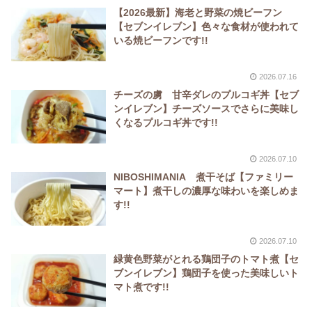
【2026最新】海老と野菜の焼ビーフン
【セブンイレブン】色々な食材が使われて
いる焼ビーフンです!!
2026.07.16
チーズの虜 甘辛ダレのプルコギ丼【セブ
ンイレブン】チーズソースでさらに美味し
くなるプルコギ丼です!!
2026.07.10
NIBOSHIMANIA 煮干そば【ファミリー
マート】煮干しの濃厚な味わいを楽しめま
す!!
2026.07.10
緑黄色野菜がとれる鶏団子のトマト煮【セ
ブンイレブン】鶏団子を使った美味しいト
マト煮です!!