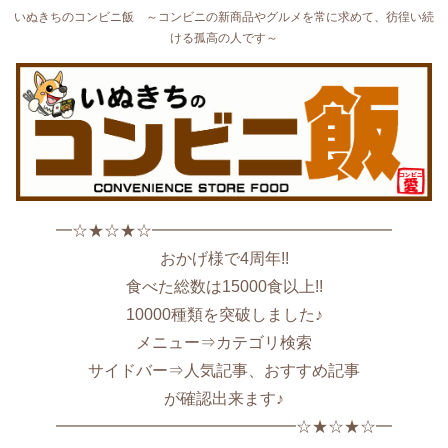
いぬきちのコンビニ飯 ～コンビニの新商品やグルメを常に求めて、彷徨い続
ける孤高の人です～
━☆★☆★☆━━━━━━━━━━━━━━━
おかげ様で4周年!!
食べた総数は15000食以上!!
10000種類を突破しました♪
メニュー⇒カテゴリ検索
サイドバー⇒人気記事、おすすめ記事
が確認出来ます♪
━━━━━━━━━━━━━━━☆★☆★☆━