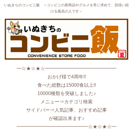
いぬきちのコンビニ飯 ～コンビニの新商品やグルメを常に求めて、彷徨い続
ける孤高の人です～
━☆★☆★☆━━━━━━━━━━━━━━━
おかげ様で4周年!!
食べた総数は15000食以上!!
10000種類を突破しました♪
メニュー⇒カテゴリ検索
サイドバー⇒人気記事、おすすめ記事
が確認出来ます♪
━━━━━━━━━━━━━━━☆★☆★☆━