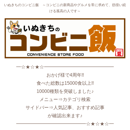
いぬきちのコンビニ飯 ～コンビニの新商品やグルメを常に求めて、彷徨い続
ける孤高の人です～
━☆★☆★☆━━━━━━━━━━━━━━━
おかげ様で4周年!!
食べた総数は15000食以上!!
10000種類を突破しました♪
メニュー⇒カテゴリ検索
サイドバー⇒人気記事、おすすめ記事
が確認出来ます♪
━━━━━━━━━━━━━━━☆★☆★☆━