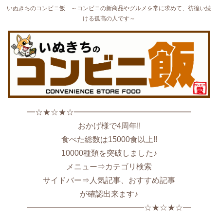
いぬきちのコンビニ飯 ～コンビニの新商品やグルメを常に求めて、彷徨い続
ける孤高の人です～
━☆★☆★☆━━━━━━━━━━━━━━━
おかげ様で4周年!!
食べた総数は15000食以上!!
10000種類を突破しました♪
メニュー⇒カテゴリ検索
サイドバー⇒人気記事、おすすめ記事
が確認出来ます♪
━━━━━━━━━━━━━━━☆★☆★☆━