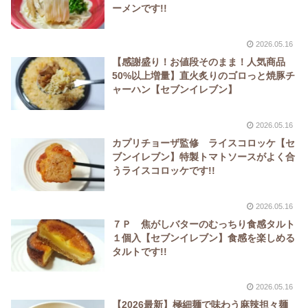
ーメンです!!
2026.05.16
【感謝盛り！お値段そのまま！人気商品
50%以上増量】直火炙りのゴロっと焼豚チ
ャーハン【セブンイレブン】
2026.05.16
カプリチョーザ監修 ライスコロッケ【セ
ブンイレブン】特製トマトソースがよく合
うライスコロッケです!!
2026.05.16
７Ｐ 焦がしバターのむっちり食感タルト
１個入【セブンイレブン】食感を楽しめる
タルトです!!
2026.05.16
【2026最新】極細麺で味わう麻辣担々麺