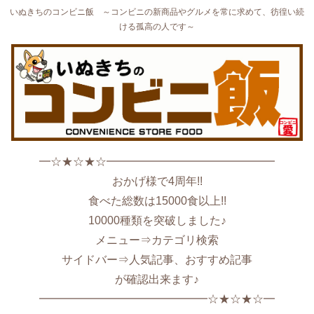
いぬきちのコンビニ飯 ～コンビニの新商品やグルメを常に求めて、彷徨い続
ける孤高の人です～
━☆★☆★☆━━━━━━━━━━━━━━━
おかげ様で4周年!!
食べた総数は15000食以上!!
10000種類を突破しました♪
メニュー⇒カテゴリ検索
サイドバー⇒人気記事、おすすめ記事
が確認出来ます♪
━━━━━━━━━━━━━━━☆★☆★☆━