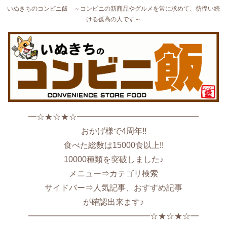
いぬきちのコンビニ飯 ～コンビニの新商品やグルメを常に求めて、彷徨い続
ける孤高の人です～
━☆★☆★☆━━━━━━━━━━━━━━━
おかげ様で4周年!!
食べた総数は15000食以上!!
10000種類を突破しました♪
メニュー⇒カテゴリ検索
サイドバー⇒人気記事、おすすめ記事
が確認出来ます♪
━━━━━━━━━━━━━━━☆★☆★☆━