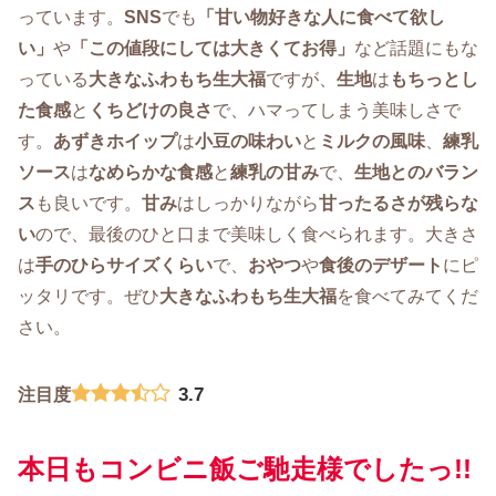
っています。
SNS
でも
「甘い物好きな人に食べて欲し
い」
や
「この値段にしては大きくてお得」
など話題にもな
っている
大きなふわもち生大福
ですが、
生地
は
もちっとし
た食感
と
くちどけの良さ
で、ハマってしまう美味しさで
す。
あずきホイップ
は
小豆の味わい
と
ミルクの風味
、
練乳
ソース
は
なめらかな食感
と
練乳の甘み
で、
生地とのバラン
ス
も良いです。
甘み
はしっかりながら
甘ったるさが残らな
い
ので、最後のひと口まで美味しく食べられます。大きさ
は
手のひらサイズくらい
で、
おやつ
や
食後のデザート
にピ
ッタリです。ぜひ
大きな
ふわもち生大福
を食べてみてくだ
さい。
3.7
注目度
本日もコンビニ飯ご馳走様でしたっ!!