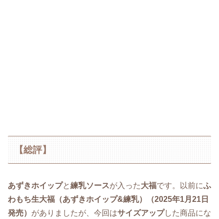
【総評】
あずきホイップ
と
練乳ソース
が入った
大福
です。以前に
ふ
わもち生大福（あずきホイップ&練乳）（2025年1月21日
発売）
がありましたが、今回は
サイズアップ
した商品にな