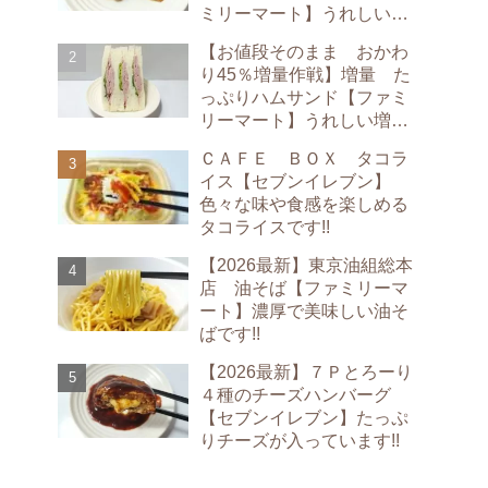
ミリーマート】うれしい増
量です!!
【お値段そのまま おかわ
り45％増量作戦】増量 た
っぷりハムサンド【ファミ
リーマート】うれしい増量
です!!
ＣＡＦＥ ＢＯＸ タコラ
イス【セブンイレブン】
色々な味や食感を楽しめる
タコライスです!!
【2026最新】東京油組総本
店 油そば【ファミリーマ
ート】濃厚で美味しい油そ
ばです!!
【2026最新】７Ｐとろーり
４種のチーズハンバーグ
【セブンイレブン】たっぷ
りチーズが入っています!!