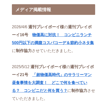
メディア掲載情報
2026/4/6
週刊プレイボーイ様
の
週刊プレイボ
ーイ16号
物価高に対抗！ コンビニランチ
500円以下の満腹コスパコーデ＆節約小ネタ集
に
制作協力
させていただきました。
2025/5/12
週刊プレイボーイ様
の
週刊プレイボ
ーイ21号
「超物価高時代」のサラリーマン
昼食事情を大調査！ どこで何を食べてい
る？ コンビニだと何を買う？
に
制作協力
させ
ていただきました。