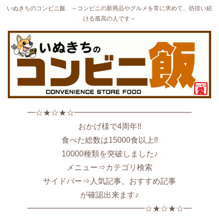
いぬきちのコンビニ飯 ～コンビニの新商品やグルメを常に求めて、彷徨い続
ける孤高の人です～
━☆★☆★☆━━━━━━━━━━━━━━━
おかげ様で4周年!!
食べた総数は15000食以上!!
10000種類を突破しました♪
メニュー⇒カテゴリ検索
サイドバー⇒人気記事、おすすめ記事
が確認出来ます♪
━━━━━━━━━━━━━━━☆★☆★☆━