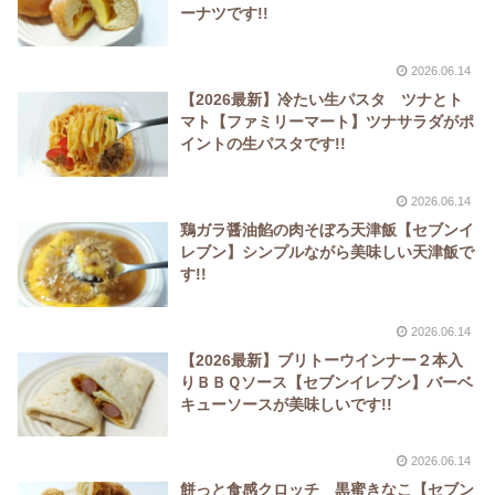
ーナツです!!
2026.06.14
【2026最新】冷たい生パスタ ツナとト
マト【ファミリーマート】ツナサラダがポ
イントの生パスタです!!
2026.06.14
鶏ガラ醤油餡の肉そぼろ天津飯【セブンイ
レブン】シンプルながら美味しい天津飯で
す!!
2026.06.14
【2026最新】ブリトーウインナー２本入
りＢＢＱソース【セブンイレブン】バーベ
キューソースが美味しいです!!
2026.06.14
餅っと食感クロッチ 黒蜜きなこ【セブン