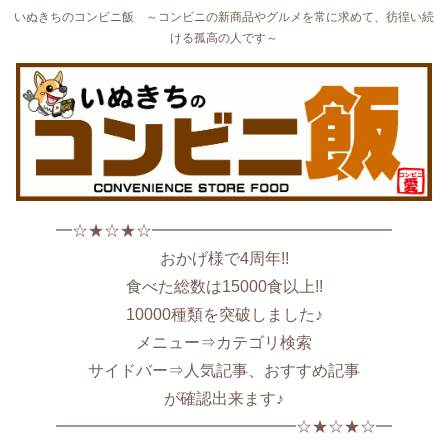
いぬきちのコンビニ飯 ～コンビニの新商品やグルメを常に求めて、彷徨い続
ける孤高の人です～
━☆★☆★☆━━━━━━━━━━━━━━━
おかげ様で4周年!!
食べた総数は15000食以上!!
10000種類を突破しました♪
メニュー⇒カテゴリ検索
サイドバー⇒人気記事、おすすめ記事
が確認出来ます♪
━━━━━━━━━━━━━━━☆★☆★☆━