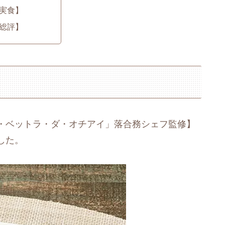
実食】
総評】
・ベットラ・ダ・オチアイ」落合務シェフ監修】
した。