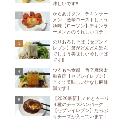
味しいです!!
からあげクン チキンラー
メン 激辛ローストしょう
ゆ味【ローソン】チキンラ
ーメンとのうれしいコラボ
です!!
のりおろしそば【セブンイ
レブン】箸がどんどん進ん
でしまう美味しい冷しそば
です!!
つるもち食感 旨辛麻辣太
麺春雨【セブンイレブン】
辛くて美味しい汁なし麻辣
湯です!!
【2026最新】７Ｐとろーり
４種のチーズハンバーグ
【セブンイレブン】たっぷ
りチーズが入っています!!