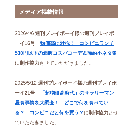
メディア掲載情報
2026/4/6
週刊プレイボーイ様
の
週刊プレイボ
ーイ16号
物価高に対抗！ コンビニランチ
500円以下の満腹コスパコーデ＆節約小ネタ集
に
制作協力
させていただきました。
2025/5/12
週刊プレイボーイ様
の
週刊プレイボ
ーイ21号
「超物価高時代」のサラリーマン
昼食事情を大調査！ どこで何を食べてい
る？ コンビニだと何を買う？
に
制作協力
させ
ていただきました。