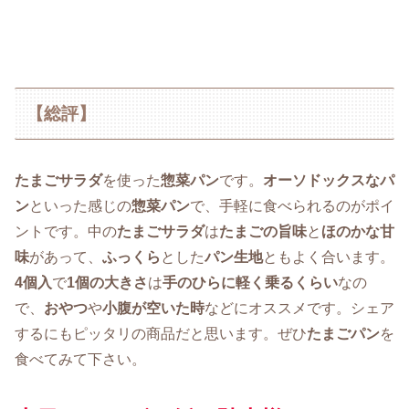
【総評】
たまごサラダ
を使った
惣菜パン
です。
オーソドックスなパ
ン
といった感じの
惣菜パン
で、手軽に食べられるのがポイ
ントです。中の
たまごサラダ
は
たまごの旨味
と
ほのかな甘
味
があって、
ふっくら
とした
パン生地
ともよく合います。
4個入
で
1個の大きさ
は
手のひらに軽く乗るくらい
なの
で、
おやつ
や
小腹が空いた時
などにオススメです。シェア
するにもピッタリの商品だと思います。ぜひ
たまごパン
を
食べてみて下さい。