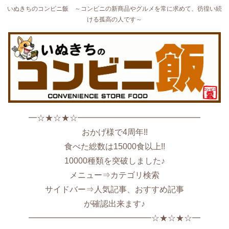
いぬきちのコンビニ飯 ～コンビニの新商品やグルメを常に求めて、彷徨い続
ける孤高の人です～
━☆★☆★☆━━━━━━━━━━━━━━━
おかげ様で4周年!!
食べた総数は15000食以上!!
10000種類を突破しました♪
メニュー⇒カテゴリ検索
サイドバー⇒人気記事、おすすめ記事
が確認出来ます♪
━━━━━━━━━━━━━━━☆★☆★☆━