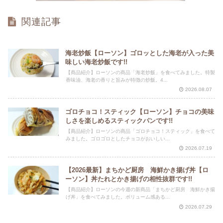
関連記事
海老炒飯【ローソン】ゴロッとした海老が入った美
味しい海老炒飯です!!
【商品紹介】ローソンの商品「海老炒飯」を食べてみました。特製
香味油、海老の香りと旨みが特徴の炒飯。4...
2026.08.07
ゴロチョコ！スティック【ローソン】チョコの美味
しさを楽しめるスティックパンです!!
【商品紹介】ローソンの商品「ゴロチョコ！スティック」を食べて
みました。ゴロゴロとしたチョコがおいしい...
2026.07.19
【2026最新】まちかど厨房 海鮮かき揚げ丼【ロ
ーソン】丼たれとかき揚げの相性抜群です!!
【商品紹介】ローソンの今週の新商品「まちかど厨房 海鮮かき揚
げ丼」を食べてみました。ボリューム感ある...
2026.07.29