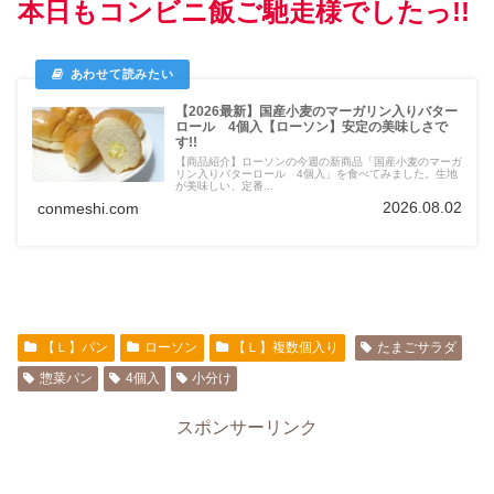
本日もコンビニ飯ご馳走様でしたっ!!
【2026最新】国産小麦のマーガリン入りバター
ロール 4個入【ローソン】安定の美味しさで
す!!
【商品紹介】ローソンの今週の新商品「国産小麦のマーガ
リン入りバターロール 4個入」を食べてみました。生地
が美味しい、定番...
2026.08.02
conmeshi.com
【Ｌ】パン
ローソン
【Ｌ】複数個入り
たまごサラダ
惣菜パン
4個入
小分け
スポンサーリンク