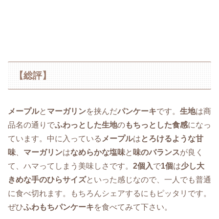
【総評】
メープル
と
マーガリン
を挟んだ
パンケーキ
です。
生地
は商
品名の通りで
ふわっとした生地
の
もちっとした食感
になっ
ています。中に入っている
メープル
は
とろけるような甘
味
、
マーガリン
は
なめらかな塩味
と
味のバランス
が良く
て、ハマってしまう美味しさです。
2個入
で
1個
は
少し大
きめな手のひらサイズ
といった感じなので、一人でも普通
に食べ切れます。もちろんシェアするにもピッタリです。
ぜひ
ふわもちパンケーキ
を食べてみて下さい。