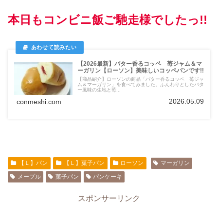
本日もコンビニ飯ご馳走様でしたっ!!
【2026最新】バター香るコッペ 苺ジャム＆マ
ーガリン【ローソン】美味しいコッペパンです!!
【商品紹介】ローソンの商品「バター香るコッペ 苺ジャ
ム＆マーガリン」を食べてみました。ふんわりとしたバタ
ー風味の生地と苺...
2026.05.09
conmeshi.com
【Ｌ】パン
【Ｌ】菓子パン
ローソン
マーガリン
メープル
菓子パン
パンケーキ
スポンサーリンク