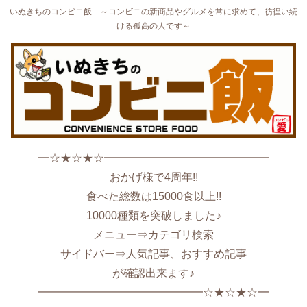
いぬきちのコンビニ飯 ～コンビニの新商品やグルメを常に求めて、彷徨い続
ける孤高の人です～
━☆★☆★☆━━━━━━━━━━━━━━━
おかげ様で4周年!!
食べた総数は15000食以上!!
10000種類を突破しました♪
メニュー⇒カテゴリ検索
サイドバー⇒人気記事、おすすめ記事
が確認出来ます♪
━━━━━━━━━━━━━━━☆★☆★☆━