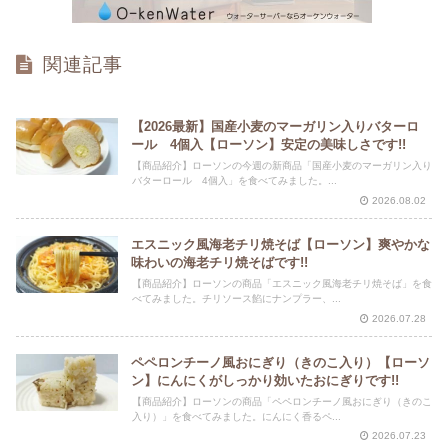
関連記事
【2026最新】国産小麦のマーガリン入りバターロ
ール 4個入【ローソン】安定の美味しさです!!
【商品紹介】ローソンの今週の新商品「国産小麦のマーガリン入り
バターロール 4個入」を食べてみました。...
2026.08.02
エスニック風海老チリ焼そば【ローソン】爽やかな
味わいの海老チリ焼そばです!!
【商品紹介】ローソンの商品「エスニック風海老チリ焼そば」を食
べてみました。チリソース餡にナンプラー、...
2026.07.28
ペペロンチーノ風おにぎり（きのこ入り）【ローソ
ン】にんにくがしっかり効いたおにぎりです!!
【商品紹介】ローソンの商品「ペペロンチーノ風おにぎり（きのこ
入り）」を食べてみました。にんにく香るペ...
2026.07.23