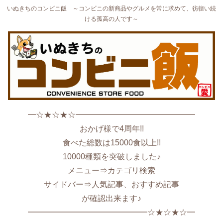
いぬきちのコンビニ飯 ～コンビニの新商品やグルメを常に求めて、彷徨い続
ける孤高の人です～
━☆★☆★☆━━━━━━━━━━━━━━━
おかげ様で4周年!!
食べた総数は15000食以上!!
10000種類を突破しました♪
メニュー⇒カテゴリ検索
サイドバー⇒人気記事、おすすめ記事
が確認出来ます♪
━━━━━━━━━━━━━━━☆★☆★☆━