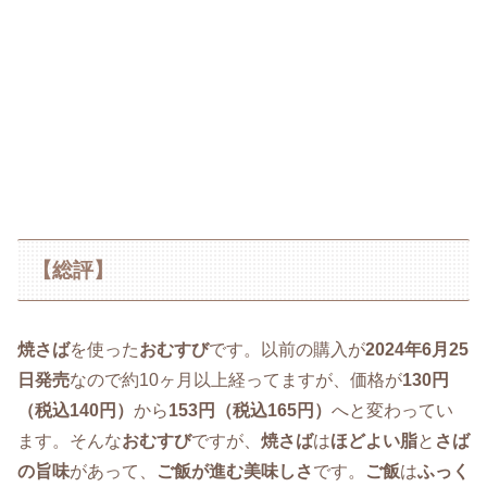
【総評】
焼さば
を使った
おむすび
です。以前の購入が
2024年6月25
日発売
なので約10ヶ月以上経ってますが、価格が
130円
（税込140円）
から
153円（税込165円）
へと変わってい
ます。そんな
おむすび
ですが、
焼さば
は
ほどよい脂
と
さば
の旨味
があって、
ご飯が進む美味しさ
です。
ご飯
は
ふっく