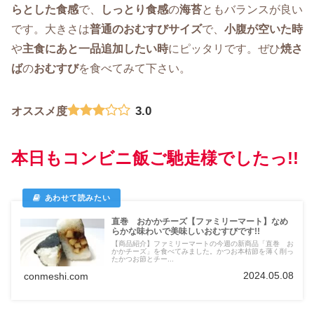
らとした食感
で、
しっとり食感
の
海苔
ともバランスが良い
です。大きさは
普通のおむすびサイズ
で、
小腹が空いた時
や
主食にあと一品追加したい時
にピッタリです。ぜひ
焼さ
ば
の
おむすび
を食べてみて下さい。
3.0
オススメ度
本日もコンビニ飯ご馳走様でしたっ!!
直巻 おかかチーズ【ファミリーマート】なめ
らかな味わいで美味しいおむすびです!!
【商品紹介】ファミリーマートの今週の新商品「直巻 お
かかチーズ」を食べてみました。かつお本枯節を薄く削っ
たかつお節とチー...
2024.05.08
conmeshi.com