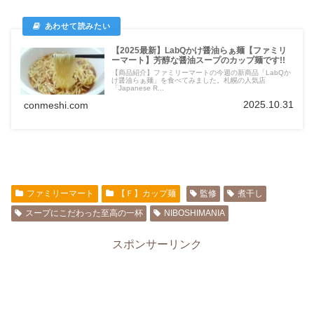
【2025最新】LabQかけ醤油らぁ麺【ファミリ
ーマート】芳醇な醤油スープのカップ麺です!!
【商品紹介】ファミリーマートの今週の新商品「LabQか
け醤油らぁ麺」を食べてみました。札幌の人気店
「Japanese R...
2025.10.31
conmeshi.com
ファミリーマート
【Ｆ】カップ麺
監修
煮干し
スープにこだわった至高の一杯
NIBOSHIMANIA
スポンサーリンク