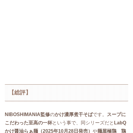
【総評】
NIBOSHIMANIA監修
の
かけ濃厚煮干そば
です。
スープに
こだわった至高の一杯
という事で、同シリーズだと
LabQ
かけ醤油らぁ麺（2025年10月28日発売）
や
麺屋極鶏 鶏