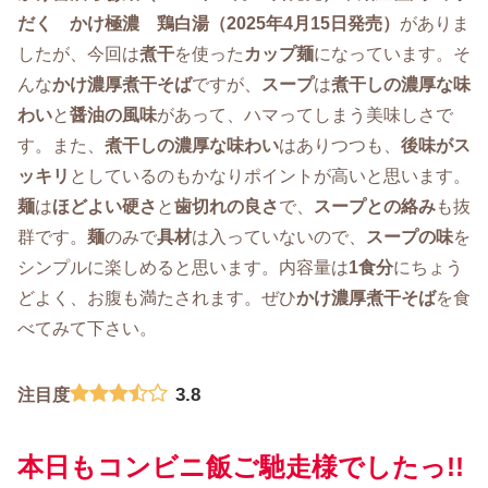
だく かけ極濃 鶏白湯（2025年4月15日発売）
がありま
したが、今回は
煮干
を使った
カップ麺
になっています。そ
んな
かけ濃厚煮干そば
ですが、
スープ
は
煮干しの濃厚な味
わい
と
醤油の風味
があって、ハマってしまう美味しさで
す。また、
煮干しの濃厚な味わい
はありつつも、
後味がス
ッキリ
としているのもかなりポイントが高いと思います。
麺
は
ほどよい硬さ
と
歯切れの良さ
で、
スープとの絡み
も抜
群です。
麺
のみで
具材
は入っていないので、
スープの味
を
シンプルに楽しめると思います。内容量は
1食分
にちょう
どよく、お腹も満たされます。ぜひ
かけ濃厚煮干そば
を食
べてみて下さい。
3.8
注目度
本日もコンビニ飯ご馳走様でしたっ!!