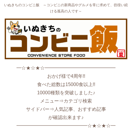
いぬきちのコンビニ飯 ～コンビニの新商品やグルメを常に求めて、彷徨い続
ける孤高の人です～
━☆★☆★☆━━━━━━━━━━━━━━━
おかげ様で4周年!!
食べた総数は15000食以上!!
10000種類を突破しました♪
メニュー⇒カテゴリ検索
サイドバー⇒人気記事、おすすめ記事
が確認出来ます♪
━━━━━━━━━━━━━━━☆★☆★☆━